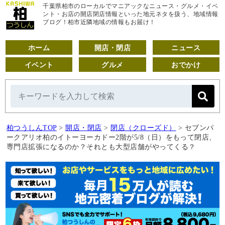
千葉県柏市のローカルでマニアックなニュース・グルメ・イベ
ント・お店の開店閉店情報といった地元ネタを扱う、地域情報
ブログ！柏市近隣地域の情報もお届け！
ホーム
開店・閉店
ニュース
イベント
グルメ
おでかけ
柏つうしんTOP
>
開店・閉店
>
閉店（クローズド）
>
セブンパ
ークアリオ柏のイトーヨーカドー2階が5/8（日）をもって閉店、
専門店拡張になるのか？それとも大型店舗がやってくる？