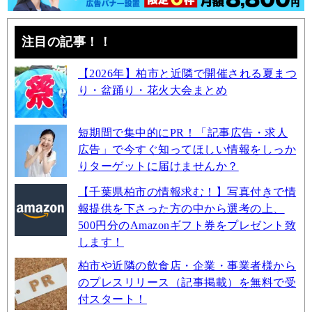
注目の記事！！
【2026年】柏市と近隣で開催される夏まつ
り・盆踊り・花火大会まとめ
短期間で集中的にPR！「記事広告・求人
広告」で今すぐ知ってほしい情報をしっか
りターゲットに届けませんか？
【千葉県柏市の情報求む！】写真付きで情
報提供を下さった方の中から選考の上、
500円分のAmazonギフト券をプレゼント致
します！
柏市や近隣の飲食店・企業・事業者様から
のプレスリリース（記事掲載）を無料で受
付スタート！