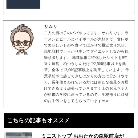
サムリ
二人の男の子のパパやってます、サムリです。ラ
ーメンとビールとハイボールが大好きで、食レポ
で美味しいものを食べてばかりで最近太り気味。
現地取材でしっかり歩いてダイエットしながら執
筆頑張ります。 地域情報に特化したサイトを9年
近く運営。柏つうしんだけで2,500記事以上を執
筆、全体で13,000記事以上を執筆しています。 千
葉県柏市に越してきたばかりの方には分かりやす
く、長年住まわれている方には新たな発見をお届
けできるよう頑張っていきます！上のお兄ちゃん
が柏市の学校に通っているので、学校帰りに取材
のお手伝いをしてもらっていますｗｗ
こちらの記事もオススメ
ミニストップ おおたかの森駅前店が