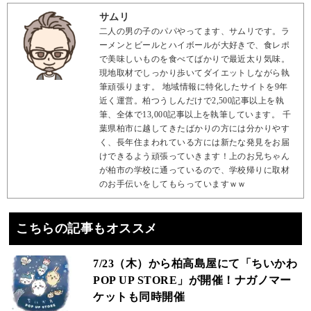
サムリ
二人の男の子のパパやってます、サムリです。ラ
ーメンとビールとハイボールが大好きで、食レポ
で美味しいものを食べてばかりで最近太り気味。
現地取材でしっかり歩いてダイエットしながら執
筆頑張ります。 地域情報に特化したサイトを9年
近く運営。柏つうしんだけで2,500記事以上を執
筆、全体で13,000記事以上を執筆しています。 千
葉県柏市に越してきたばかりの方には分かりやす
く、長年住まわれている方には新たな発見をお届
けできるよう頑張っていきます！上のお兄ちゃん
が柏市の学校に通っているので、学校帰りに取材
のお手伝いをしてもらっていますｗｗ
こちらの記事もオススメ
7/23（木）から柏高島屋にて「ちいかわ
POP UP STORE」が開催！ナガノマー
ケットも同時開催