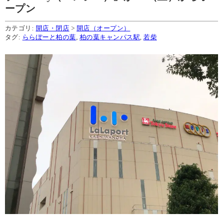
ープン
カテゴリ:
開店・閉店
>
開店（オープン）
タグ:
ららぽーと柏の葉
,
柏の葉キャンパス駅
,
若柴