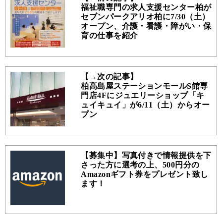
福祉職専門の求人支援センター柏が
セブンパークアリオ柏に7/30（土）
オープン、介護・看護・障がい・保
育の仕事を紹介
【→次の記事】
柏高島屋ステーションモールS館専
門店4Fにジュエリーショップ「キ
ュイキュイ」が6/11（土）からオー
プン
【募集中】写真付きで情報提供を下
さった方に選考の上、500円分の
Amazonギフト券をプレゼント致し
ます！