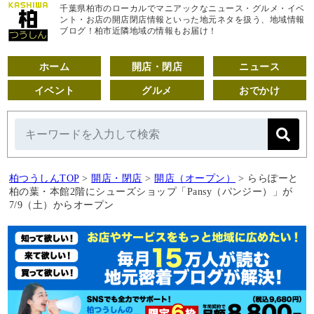
千葉県柏市のローカルでマニアックなニュース・グルメ・イベ
ント・お店の開店閉店情報といった地元ネタを扱う、地域情報
ブログ！柏市近隣地域の情報もお届け！
ホーム
開店・閉店
ニュース
イベント
グルメ
おでかけ
柏つうしんTOP
>
開店・閉店
>
開店（オープン）
>
ららぽーと
柏の葉・本館2階にシューズショップ「Pansy（パンジー）」が
7/9（土）からオープン