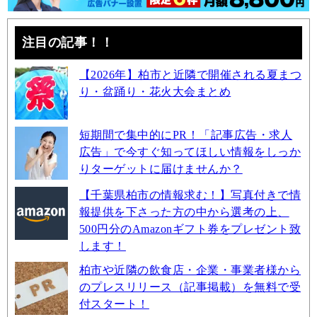
注目の記事！！
【2026年】柏市と近隣で開催される夏まつ
り・盆踊り・花火大会まとめ
短期間で集中的にPR！「記事広告・求人
広告」で今すぐ知ってほしい情報をしっか
りターゲットに届けませんか？
【千葉県柏市の情報求む！】写真付きで情
報提供を下さった方の中から選考の上、
500円分のAmazonギフト券をプレゼント致
します！
柏市や近隣の飲食店・企業・事業者様から
のプレスリリース（記事掲載）を無料で受
付スタート！