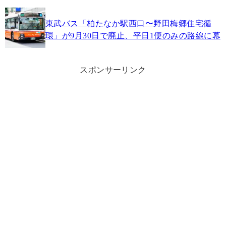
東武バス「柏たなか駅西口〜野田梅郷住宅循
環」が9月30日で廃止、平日1便のみの路線に幕
スポンサーリンク