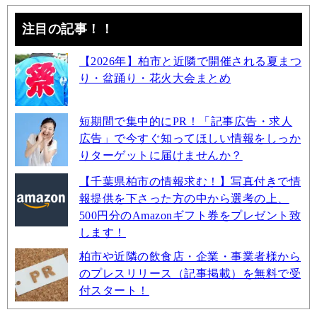
注目の記事！！
【2026年】柏市と近隣で開催される夏まつ
り・盆踊り・花火大会まとめ
短期間で集中的にPR！「記事広告・求人
広告」で今すぐ知ってほしい情報をしっか
りターゲットに届けませんか？
【千葉県柏市の情報求む！】写真付きで情
報提供を下さった方の中から選考の上、
500円分のAmazonギフト券をプレゼント致
します！
柏市や近隣の飲食店・企業・事業者様から
のプレスリリース（記事掲載）を無料で受
付スタート！