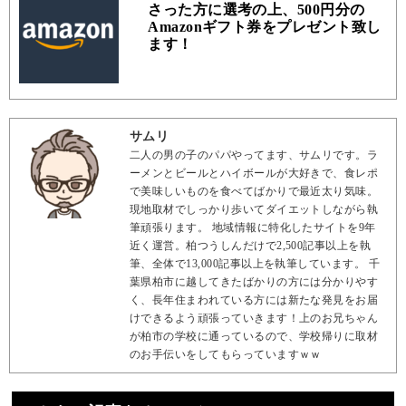
さった方に選考の上、500円分の
Amazonギフト券をプレゼント致し
ます！
サムリ
二人の男の子のパパやってます、サムリです。ラ
ーメンとビールとハイボールが大好きで、食レポ
で美味しいものを食べてばかりで最近太り気味。
現地取材でしっかり歩いてダイエットしながら執
筆頑張ります。 地域情報に特化したサイトを9年
近く運営。柏つうしんだけで2,500記事以上を執
筆、全体で13,000記事以上を執筆しています。 千
葉県柏市に越してきたばかりの方には分かりやす
く、長年住まわれている方には新たな発見をお届
けできるよう頑張っていきます！上のお兄ちゃん
が柏市の学校に通っているので、学校帰りに取材
のお手伝いをしてもらっていますｗｗ