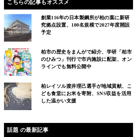
こちらの記事もオススメ
創業116年の日本製鋼所が柏の葉に新研
究拠点設置、100名規模で2027年度開設
予定
柏市の歴史をまんがで紹介、学研「柏市
のひみつ」刊行で市内施設に配架、オン
ラインでも無料公開中
柏レイソル渡井理己選手が地域貢献、こ
ども食堂にお米を寄附、SNS収益を活用
した温かい支援
話題 の最新記事