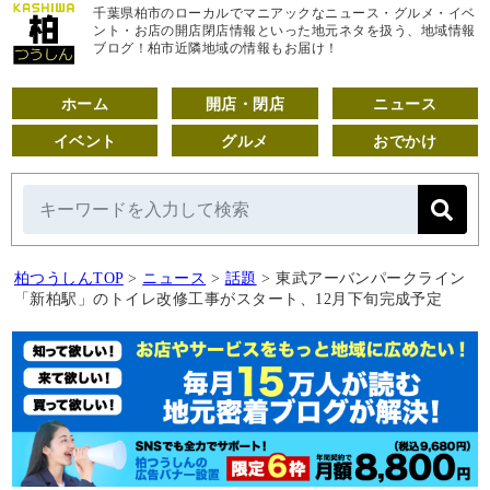
千葉県柏市のローカルでマニアックなニュース・グルメ・イベ
ント・お店の開店閉店情報といった地元ネタを扱う、地域情報
ブログ！柏市近隣地域の情報もお届け！
ホーム
開店・閉店
ニュース
イベント
グルメ
おでかけ
柏つうしんTOP
>
ニュース
>
話題
>
東武アーバンパークライン
「新柏駅」のトイレ改修工事がスタート、12月下旬完成予定