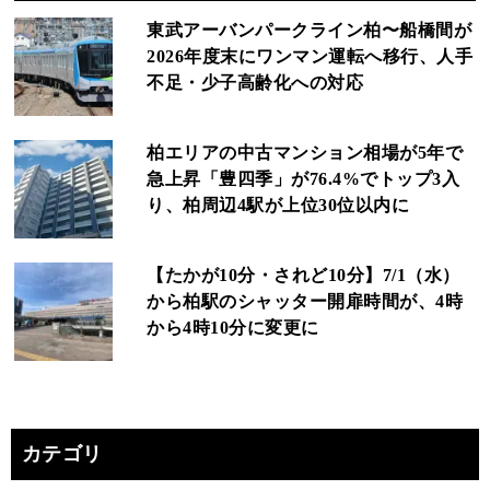
東武アーバンパークライン柏〜船橋間が
2026年度末にワンマン運転へ移行、人手
不足・少子高齢化への対応
柏エリアの中古マンション相場が5年で
急上昇「豊四季」が76.4%でトップ3入
り、柏周辺4駅が上位30位以内に
【たかが10分・されど10分】7/1（水）
から柏駅のシャッター開扉時間が、4時
から4時10分に変更に
カテゴリ