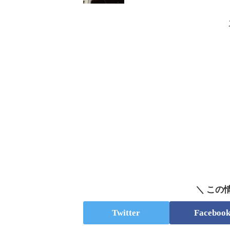
＼ この
Twitter
Faceboo