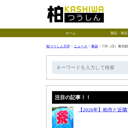
ホーム
開店・閉店
柏つうしんTOP
>
ニュース
>
事故
>
7/30（日）東
注目の記事！！
【2026年】柏市と