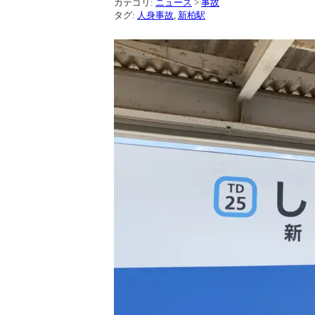
カテゴリ:
ニュース
>
事故
タグ:
人身事故
,
新柏駅