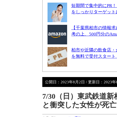
短期間で集中的にPR
をしっかりターゲット
【千葉県柏市の情報求
考の上、500円分のA
柏市や近隣の飲食店・
を無料で受付スタート
公開日：
2023年8月2日
/ 更新日：
2023
7/30（日）東武鉄道
と衝突した女性が死亡