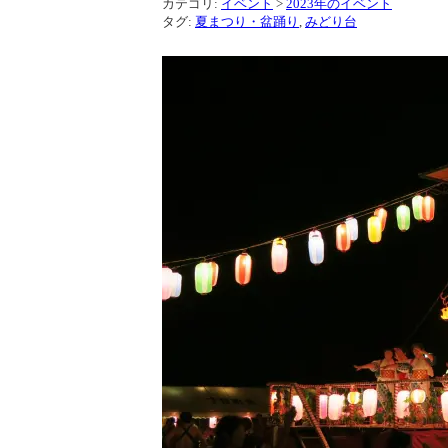
カテゴリ:
イベント
>
2023年のイベント
タグ:
夏まつり・盆踊り
,
みどり台