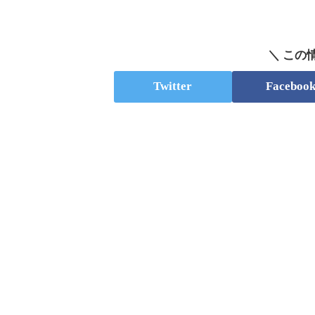
＼ この
Twitter
Faceboo