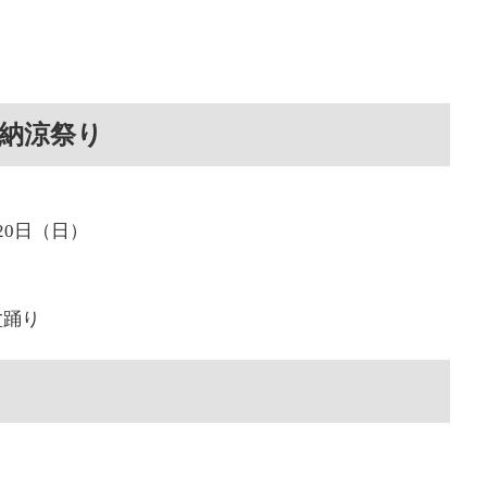
と納涼祭り
20日（日）
盆踊り