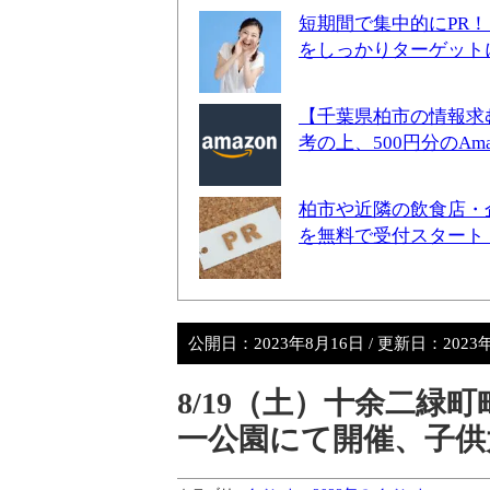
短期間で集中的にPR
をしっかりターゲット
【千葉県柏市の情報求
考の上、500円分のA
柏市や近隣の飲食店・
を無料で受付スタート
公開日：
2023年8月16日
/ 更新日：
2023
8/19（土）十余二緑
一公園にて開催、子供太