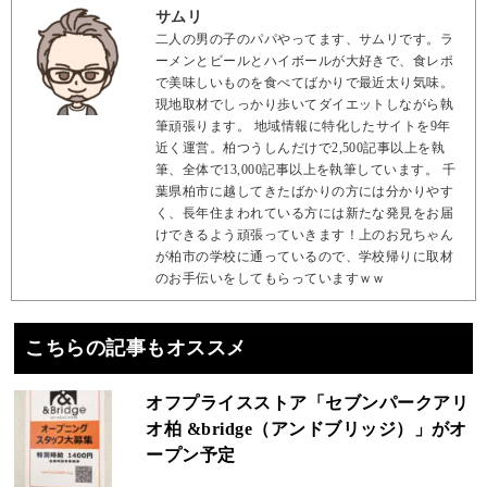
サムリ
二人の男の子のパパやってます、サムリです。ラ
ーメンとビールとハイボールが大好きで、食レポ
で美味しいものを食べてばかりで最近太り気味。
現地取材でしっかり歩いてダイエットしながら執
筆頑張ります。 地域情報に特化したサイトを9年
近く運営。柏つうしんだけで2,500記事以上を執
筆、全体で13,000記事以上を執筆しています。 千
葉県柏市に越してきたばかりの方には分かりやす
く、長年住まわれている方には新たな発見をお届
けできるよう頑張っていきます！上のお兄ちゃん
が柏市の学校に通っているので、学校帰りに取材
のお手伝いをしてもらっていますｗｗ
こちらの記事もオススメ
オフプライスストア「セブンパークアリ
オ柏 &bridge（アンドブリッジ）」がオ
ープン予定