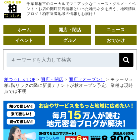
千葉県柏市のローカルでマニアックなニュース・グルメ・イベ
ント・お店の開店閉店情報といった地元ネタを扱う、地域情報
ブログ！柏市近隣地域の情報もお届け！
ホーム
開店・閉店
ニュース
イベント
グルメ
おでかけ
柏つうしんTOP
>
開店・閉店
>
開店（オープン）
>
モラージュ
柏2階リラクの隣に新規テナントが秋オープン予定、業種は現時
点では不明