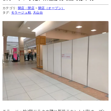
カテゴリ:
開店・閉店
>
開店（オープン）
タグ:
モラージュ柏
,
大山台