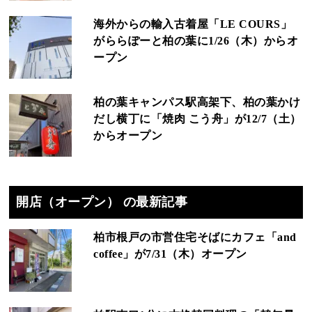
海外からの輸入古着屋「LE COURS」
がららぽーと柏の葉に1/26（木）からオ
ープン
柏の葉キャンパス駅高架下、柏の葉かけ
だし横丁に「焼肉 こう舟」が12/7（土）
からオープン
開店（オープン） の最新記事
柏市根戸の市営住宅そばにカフェ「and
coffee」が7/31（木）オープン