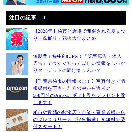
注目の記事！！
【2026年】柏市と近隣で開催される夏まつ
り・盆踊り・花火大会まとめ
短期間で集中的にPR！「記事広告・求人
広告」で今すぐ知ってほしい情報をしっか
りターゲットに届けませんか？
【千葉県柏市の情報求む！】写真付きで情
報提供を下さった方の中から選考の上、
500円分のAmazonギフト券をプレゼント致
します！
柏市や近隣の飲食店・企業・事業者様から
のプレスリリース（記事掲載）を無料で受
付スタート！