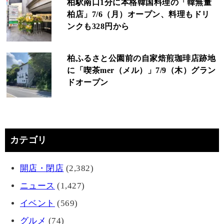
柏駅南口1分に本格韓国料理の「韓無量
柏店」7/6（月）オープン、料理もドリ
ンクも328円から
柏ふるさと公園前の自家焙煎珈琲店跡地
に「喫茶mer（メル）」7/9（木）グラン
ドオープン
カテゴリ
開店・閉店
(2,382)
ニュース
(1,427)
イベント
(569)
グルメ
(74)