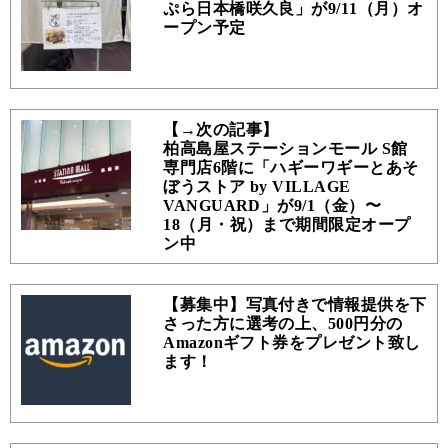
ぷら日本橋咲久良」が9/11（月）オ
ープン予定
【→次の記事】
柏高島屋ステーションモール S館
専門店6階に「ハギーワギーとあそ
ぼうストア by VILLAGE
VANGUARD」が9/1（金）〜
18（月・祝）まで期間限定オープ
ン中
【募集中】写真付きで情報提供を下
さった方に選考の上、500円分の
Amazonギフト券をプレゼント致し
ます！