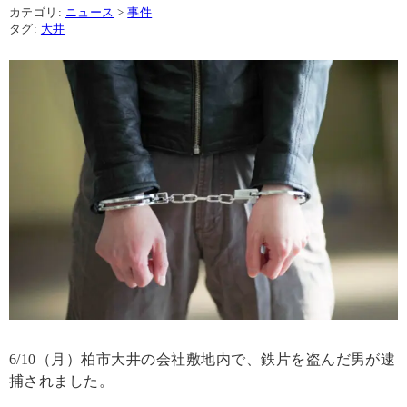
カテゴリ:
ニュース
>
事件
タグ:
大井
6/10（月）柏市大井の会社敷地内で、鉄片を盗んだ男が逮
捕されました。