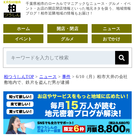
千葉県柏市のローカルでマニアックなニュース・グルメ・イベ
ント・お店の開店閉店情報といった地元ネタを扱う、地域情報
ブログ！柏市近隣地域の情報もお届け！
ホーム
開店・閉店
ニュース
イベント
グルメ
おでかけ
柏つうしんTOP
>
ニュース
>
事件
>
6/10（月）柏市大井の会社
敷地内で、鉄片を盗んだ男が逮捕