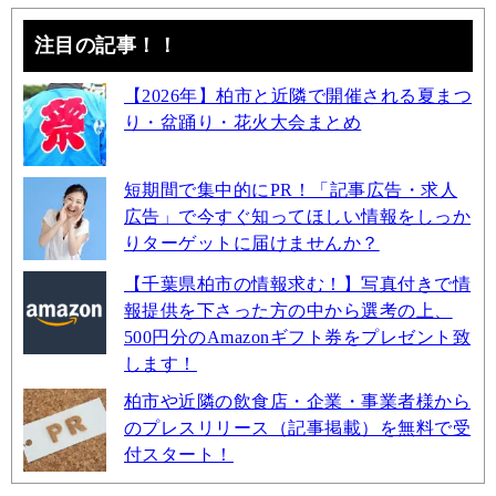
注目の記事！！
【2026年】柏市と近隣で開催される夏まつ
り・盆踊り・花火大会まとめ
短期間で集中的にPR！「記事広告・求人
広告」で今すぐ知ってほしい情報をしっか
りターゲットに届けませんか？
【千葉県柏市の情報求む！】写真付きで情
報提供を下さった方の中から選考の上、
500円分のAmazonギフト券をプレゼント致
します！
柏市や近隣の飲食店・企業・事業者様から
のプレスリリース（記事掲載）を無料で受
付スタート！