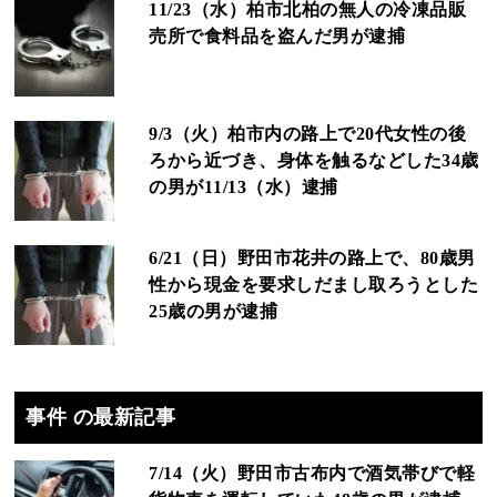
11/23（水）柏市北柏の無人の冷凍品販
売所で食料品を盗んだ男が逮捕
9/3（火）柏市内の路上で20代女性の後
ろから近づき、身体を触るなどした34歳
の男が11/13（水）逮捕
6/21（日）野田市花井の路上で、80歳男
性から現金を要求しだまし取ろうとした
25歳の男が逮捕
事件 の最新記事
7/14（火）野田市古布内で酒気帯びで軽