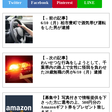
Twitter
Facebook
Pinterest
LINE
【←前の記事】
6/10（月）柏市豊町で酒気帯び運転
をした男が逮捕
【→次の記事】
わいせつな行為をしようとして、千
葉県内の路上で女性に怪我を負わせ
た28歳無職の男が6/10（月）逮捕
【募集中】写真付きで情報提供を下
さった方に選考の上、500円分の
Amazonギフト券をプレゼント致し
ます！