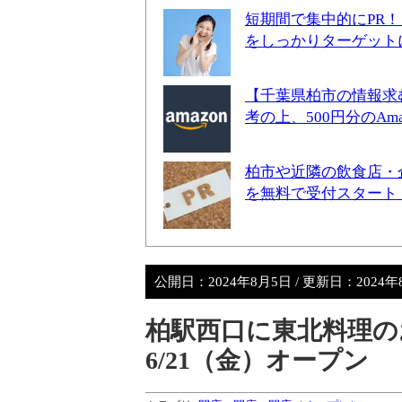
短期間で集中的にPR
をしっかりターゲット
【千葉県柏市の情報求
考の上、500円分のA
柏市や近隣の飲食店・
を無料で受付スタート
公開日：
2024年8月5日
/ 更新日：
2024
柏駅西口に東北料理の
6/21（金）オープン