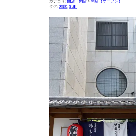
カテゴリ:
開店・閉店
>
開店（オープン）
タグ:
柏駅
,
旭町