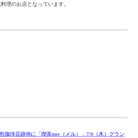
北料理のお店となっています。
珈琲店跡地に「喫茶mer（メル）」7/9（木）グラン