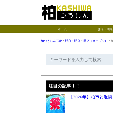
ホーム
開店・閉店
柏つうしんTOP
>
開店・閉店
>
開店（オープン）
>
注目の記事！！
【2026年】柏市と