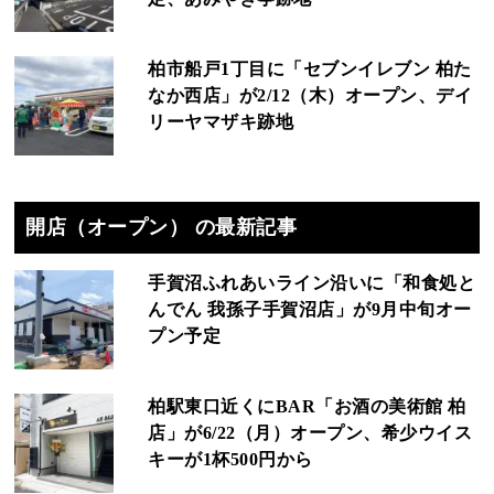
柏市船戸1丁目に「セブンイレブン 柏た
なか西店」が2/12（木）オープン、デイ
リーヤマザキ跡地
開店（オープン） の最新記事
手賀沼ふれあいライン沿いに「和食処と
んでん 我孫子手賀沼店」が9月中旬オー
プン予定
柏駅東口近くにBAR「お酒の美術館 柏
店」が6/22（月）オープン、希少ウイス
キーが1杯500円から