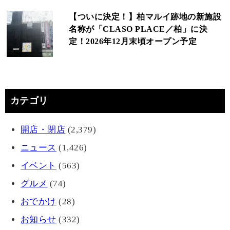
【ついに決定！】柏マルイ跡地の新施設
名称が「CLASO PLACE／柏」に決
定！2026年12月末頃オープン予定
カテゴリ
開店・閉店
(2,379)
ニュース
(1,426)
イベント
(563)
グルメ
(74)
おでかけ
(28)
お知らせ
(332)