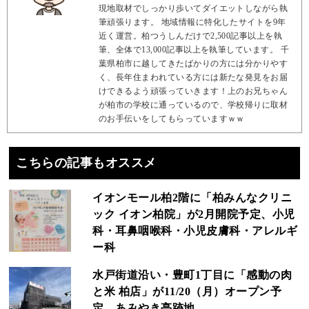
現地取材でしっかり歩いてダイエットしながら執
筆頑張ります。 地域情報に特化したサイトを9年
近く運営。柏つうしんだけで2,500記事以上を執
筆、全体で13,000記事以上を執筆しています。 千
葉県柏市に越してきたばかりの方には分かりやす
く、長年住まわれている方には新たな発見をお届
けできるよう頑張っていきます！上のお兄ちゃん
が柏市の学校に通っているので、学校帰りに取材
のお手伝いをしてもらっていますｗｗ
こちらの記事もオススメ
イオンモール柏2階に「柏みんなクリニ
ック イオン柏院」が2月開院予定、小児
科・耳鼻咽喉科・小児皮膚科・アレルギ
ー科
水戸街道沿い・豊町1丁目に「感動の肉
と米 柏店」が11/20（月）オープン予
定、あみやき亭跡地