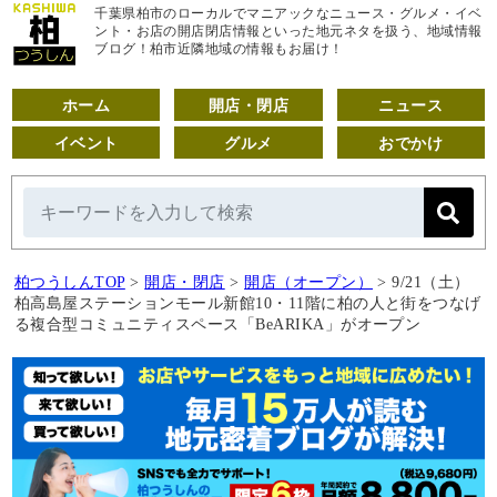
千葉県柏市のローカルでマニアックなニュース・グルメ・イベ
ント・お店の開店閉店情報といった地元ネタを扱う、地域情報
ブログ！柏市近隣地域の情報もお届け！
ホーム
開店・閉店
ニュース
イベント
グルメ
おでかけ
柏つうしんTOP
>
開店・閉店
>
開店（オープン）
>
9/21（土）
柏高島屋ステーションモール新館10・11階に柏の人と街をつなげ
る複合型コミュニティスペース「BeARIKA」がオープン