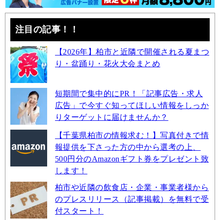
注目の記事！！
【2026年】柏市と近隣で開催される夏まつ
り・盆踊り・花火大会まとめ
短期間で集中的にPR！「記事広告・求人
広告」で今すぐ知ってほしい情報をしっか
りターゲットに届けませんか？
【千葉県柏市の情報求む！】写真付きで情
報提供を下さった方の中から選考の上、
500円分のAmazonギフト券をプレゼント致
します！
柏市や近隣の飲食店・企業・事業者様から
のプレスリリース（記事掲載）を無料で受
付スタート！