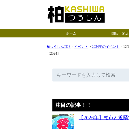
ホーム
開店・閉店
柏つうしんTOP
>
イベント
>
2024年のイベント
>
12
【2024】
注目の記事！！
【2026年】柏市と