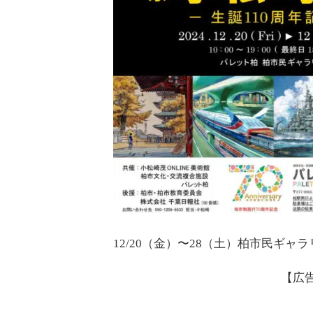
12/20（金）〜28（土）柏市民ギ
【広