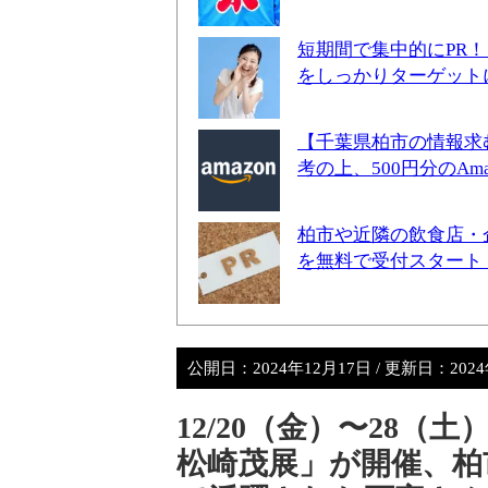
短期間で集中的にPR
をしっかりターゲット
【千葉県柏市の情報求
考の上、500円分のA
柏市や近隣の飲食店・
を無料で受付スタート
公開日：
2024年12月17日
/ 更新日：
202
12/20（金）〜28
松崎茂展」が開催、柏