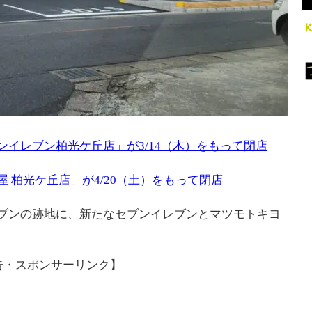
ンイレブン柏光ケ丘店」が3/14（木）をもって閉店
 柏光ケ丘店」が4/20（土）をもって閉店
ブンの跡地に、新たなセブンイレブンとマツモトキヨ
告・スポンサーリンク】