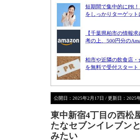
短期間で集中的にPR
をしっかりターゲット
【千葉県柏市の情報求
考の上、500円分のA
柏市や近隣の飲食店・
を無料で受付スタート
公開日：
2025年2月17日
/ 更新日：
2025
東中新宿4丁目の西松
たなセブンイレブン
みたい