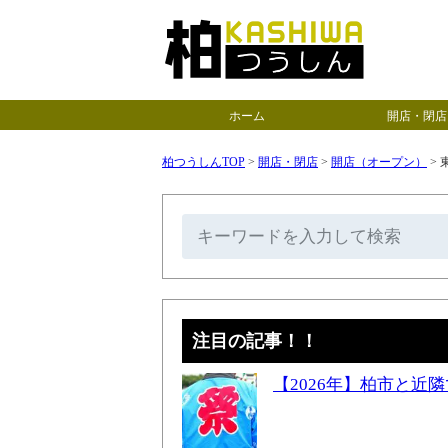
ホーム
開店・閉店
柏つうしんTOP
>
開店・閉店
>
開店（オープン）
>
注目の記事！！
【2026年】柏市と