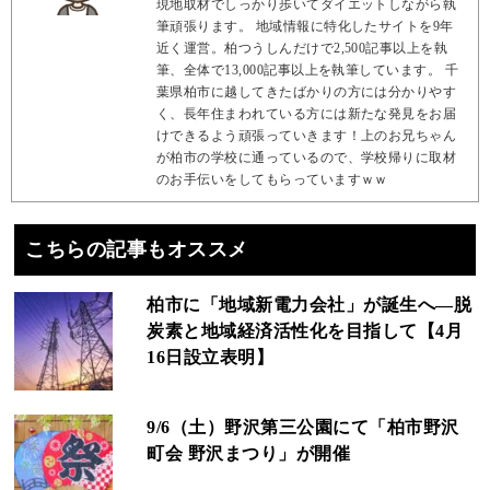
現地取材でしっかり歩いてダイエットしながら執
筆頑張ります。 地域情報に特化したサイトを9年
近く運営。柏つうしんだけで2,500記事以上を執
筆、全体で13,000記事以上を執筆しています。 千
葉県柏市に越してきたばかりの方には分かりやす
く、長年住まわれている方には新たな発見をお届
けできるよう頑張っていきます！上のお兄ちゃん
が柏市の学校に通っているので、学校帰りに取材
のお手伝いをしてもらっていますｗｗ
こちらの記事もオススメ
柏市に「地域新電力会社」が誕生へ―脱
炭素と地域経済活性化を目指して【4月
16日設立表明】
9/6（土）野沢第三公園にて「柏市野沢
町会 野沢まつり」が開催