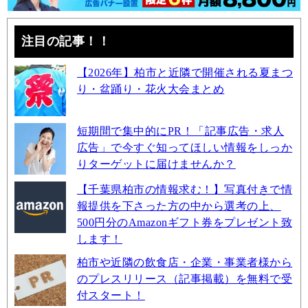
注目の記事！！
【2026年】柏市と近隣で開催される夏まつ
り・盆踊り・花火大会まとめ
短期間で集中的にPR！「記事広告・求人
広告」で今すぐ知ってほしい情報をしっか
りターゲットに届けませんか？
【千葉県柏市の情報求む！】写真付きで情
報提供を下さった方の中から選考の上、
500円分のAmazonギフト券をプレゼント致
します！
柏市や近隣の飲食店・企業・事業者様から
のプレスリリース（記事掲載）を無料で受
付スタート！