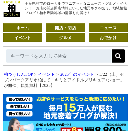
千葉県柏市のローカルでマニアックなニュース・グルメ・イベ
ント・お店の開店閉店情報といった地元ネタを扱う、地域情報
ブログ！柏市近隣地域の情報もお届け！
ホーム
開店・閉店
ニュース
イベント
グルメ
おでかけ
柏つうしんTOP
>
イベント
>
2025年のイベント
>
3/22（土）セ
ブンパークアリオ柏にて「キミとアイドルプリキュア♪ショー」
が開催、観覧無料【2025】