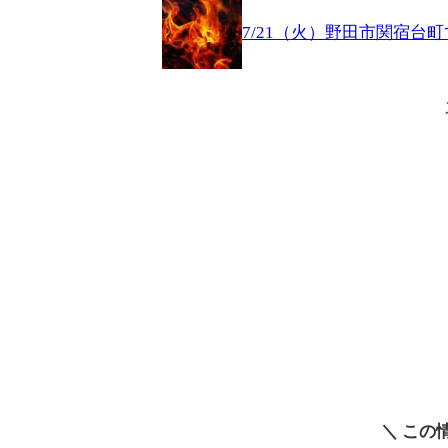
7/21（火）野田市関宿台
＼ この