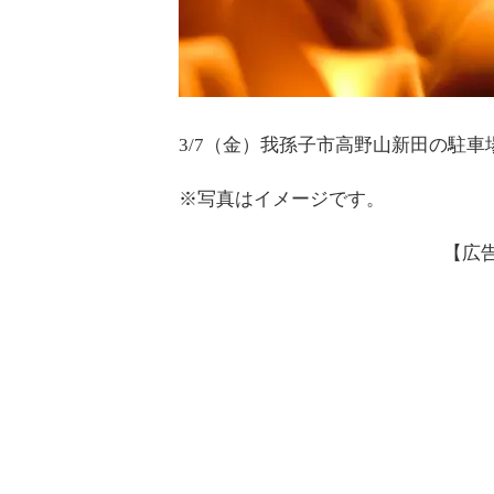
3/7（金）我孫子市高野山新田の駐
※写真はイメージです。
【広