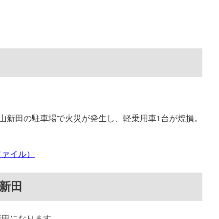
高野山新田の駐車場で火災が発生し、軽乗用車1台が焼損。
ファイル）
新田
新田になります。