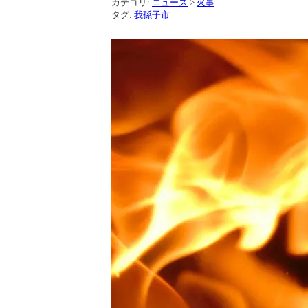
カテゴリ:
ニュース
>
火事
タグ:
我孫子市