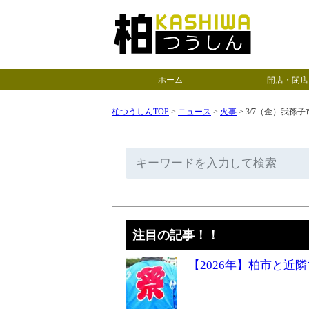
ホーム
開店・閉店
柏つうしんTOP
>
ニュース
>
火事
>
3/7（金）我孫
注目の記事！！
【2026年】柏市と