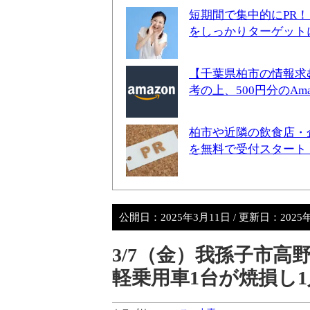
短期間で集中的にPR
をしっかりターゲット
【千葉県柏市の情報求
考の上、500円分のA
柏市や近隣の飲食店・
を無料で受付スタート
公開日：
2025年3月11日
/ 更新日：
2025
3/7（金）我孫子市
軽乗用車1台が焼損し