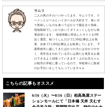
サムリ
二人の男の子のパパやってます、サムリです。ラ
ーメンとビールとハイボールが大好きで、食レポ
で美味しいものを食べてばかりで最近太り気味。
現地取材でしっかり歩いてダイエットしながら執
筆頑張ります。 地域情報に特化したサイトを9年
近く運営。柏つうしんだけで2,500記事以上を執
筆、全体で13,000記事以上を執筆しています。 千
葉県柏市に越してきたばかりの方には分かりやす
く、長年住まわれている方には新たな発見をお届
けできるよう頑張っていきます！上のお兄ちゃん
が柏市の学校に通っているので、学校帰りに取材
のお手伝いをしてもらっていますｗｗ
こちらの記事もオススメ
6/16（火）〜8/16（日）柏高島屋ステー
ションモールにて「日本橋 天丼 天むす
金子半之助」期間限定出店、秘伝のたれ