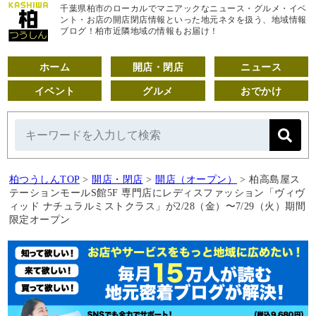
千葉県柏市のローカルでマニアックなニュース・グルメ・イベ
ント・お店の開店閉店情報といった地元ネタを扱う、地域情報
ブログ！柏市近隣地域の情報もお届け！
ホーム
開店・閉店
ニュース
イベント
グルメ
おでかけ
柏つうしんTOP
>
開店・閉店
>
開店（オープン）
>
柏高島屋ス
テーションモールS館5F 専門店にレディスファッション「ヴィヴ
ィッド ナチュラルミストクラス」が2/28（金）〜7/29（火）期間
限定オープン