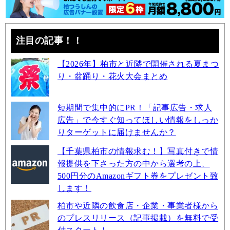
注目の記事！！
【2026年】柏市と近隣で開催される夏まつ
り・盆踊り・花火大会まとめ
短期間で集中的にPR！「記事広告・求人
広告」で今すぐ知ってほしい情報をしっか
りターゲットに届けませんか？
【千葉県柏市の情報求む！】写真付きで情
報提供を下さった方の中から選考の上、
500円分のAmazonギフト券をプレゼント致
します！
柏市や近隣の飲食店・企業・事業者様から
のプレスリリース（記事掲載）を無料で受