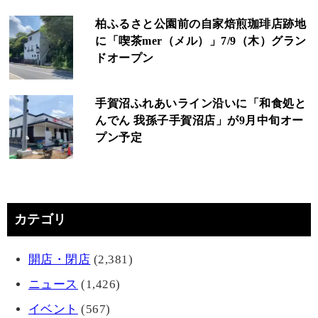
柏ふるさと公園前の自家焙煎珈琲店跡地
に「喫茶mer（メル）」7/9（木）グラン
ドオープン
手賀沼ふれあいライン沿いに「和食処と
んでん 我孫子手賀沼店」が9月中旬オー
プン予定
カテゴリ
開店・閉店
(2,381)
ニュース
(1,426)
イベント
(567)