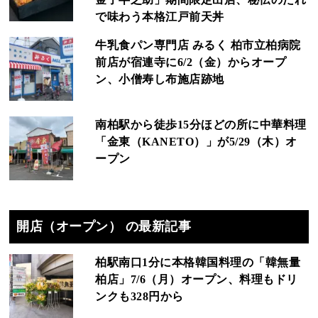
で味わう本格江戸前天丼
牛乳食パン専門店 みるく 柏市立柏病院
前店が宿連寺に6/2（金）からオープ
ン、小僧寿し布施店跡地
南柏駅から徒歩15分ほどの所に中華料理
「金東（KANETO）」が5/29（木）オ
ープン
開店（オープン） の最新記事
柏駅南口1分に本格韓国料理の「韓無量
柏店」7/6（月）オープン、料理もドリ
ンクも328円から