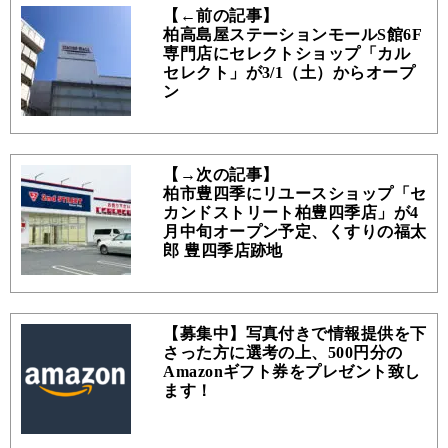
【←前の記事】
柏高島屋ステーションモールS館6F
専門店にセレクトショップ「カル
セレクト」が3/1（土）からオープ
ン
【→次の記事】
柏市豊四季にリユースショップ「セ
カンドストリート柏豊四季店」が4
月中旬オープン予定、くすりの福太
郎 豊四季店跡地
【募集中】写真付きで情報提供を下
さった方に選考の上、500円分の
Amazonギフト券をプレゼント致し
ます！