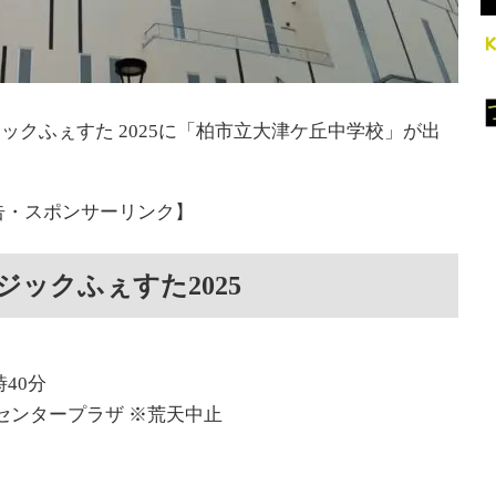
ジックふぇすた 2025に「柏市立大津ケ丘中学校」が出
告・スポンサーリンク】
ックふぇすた2025
時40分
センタープラザ ※荒天中止