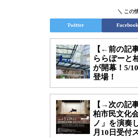
＼ この
Twitter
Faceboo
【←前の記
ららぽーと柏
が開幕！5/
登場！
【→次の記
柏市民文化
ノ」を演奏し
月10日受付