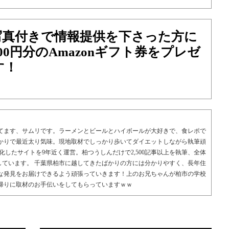
写真付きで情報提供を下さった方に
00円分のAmazonギフト券をプレゼ
す！
てます、サムリです。ラーメンとビールとハイボールが大好きで、食レポで
かりで最近太り気味。現地取材でしっかり歩いてダイエットしながら執筆頑
化したサイトを9年近く運営。柏つうしんだけで2,500記事以上を執筆、全体
執筆しています。 千葉県柏市に越してきたばかりの方には分かりやすく、長年住
な発見をお届けできるよう頑張っていきます！上のお兄ちゃんが柏市の学校
帰りに取材のお手伝いをしてもらっていますｗｗ