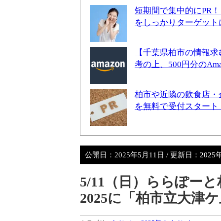
短期間で集中的にPR
をしっかりターゲット
【千葉県柏市の情報求
考の上、500円分のA
柏市や近隣の飲食店・
を無料で受付スタート
公開日：
2025年5月11日
/ 更新日：
2025
5/11（日）ららぽ
2025に「柏市立大津