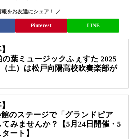
情報をお友達にシェア！ ／
k
Pinterest
LINE
事】
の葉ミュージックふぇすた 2025
10（土）は松戸向陽高校吹奏楽部が
事】
会館のステージで「グランドピア
てみませんか？【5月24日開催・5
スタート】