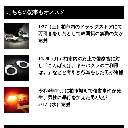
こちらの記事もオススメ
1/27（土）柏市内のドラッグストアにて
万引きをしたとして韓国籍の無職の女が
逮捕
11/20（月）柏市内の路上で警察官に対
し「こんばんは。キャバクラのご利用
は。」などと客引き行為をした男が逮捕
令和4年10月に柏市旭町で傷害事件が発
生、男性に暴行を加えた男2人が
5/17（水）逮捕