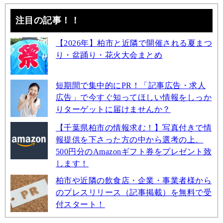
注目の記事！！
【2026年】柏市と近隣で開催される夏まつ
り・盆踊り・花火大会まとめ
短期間で集中的にPR！「記事広告・求人
広告」で今すぐ知ってほしい情報をしっか
りターゲットに届けませんか？
【千葉県柏市の情報求む！】写真付きで情
報提供を下さった方の中から選考の上、
500円分のAmazonギフト券をプレゼント致
します！
柏市や近隣の飲食店・企業・事業者様から
のプレスリリース（記事掲載）を無料で受
付スタート！