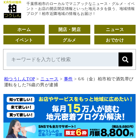
千葉県柏市のローカルでマニアックなニュース・グルメ・イベ
ント・お店の開店閉店情報といった地元ネタを扱う、地域情報
ブログ！柏市近隣地域の情報もお届け！
ホーム
開店・閉店
ニュース
イベント
グルメ
おでかけ
柏つうしんTOP
>
ニュース
>
事件
>
6/6（金）柏市柏で酒気帯び
運転をした76歳の男が逮捕