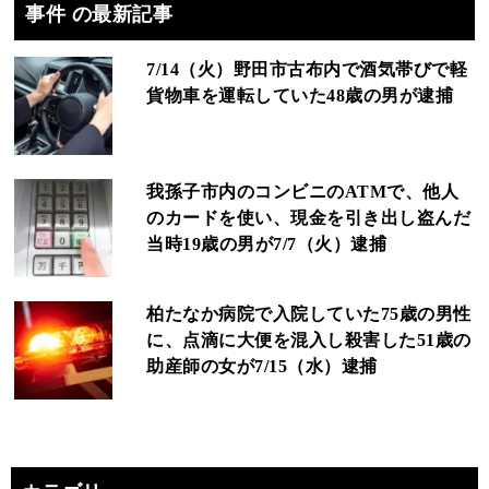
事件 の最新記事
7/14（火）野田市古布内で酒気帯びで軽
貨物車を運転していた48歳の男が逮捕
我孫子市内のコンビニのATMで、他人
のカードを使い、現金を引き出し盗んだ
当時19歳の男が7/7（火）逮捕
柏たなか病院で入院していた75歳の男性
に、点滴に大便を混入し殺害した51歳の
助産師の女が7/15（水）逮捕