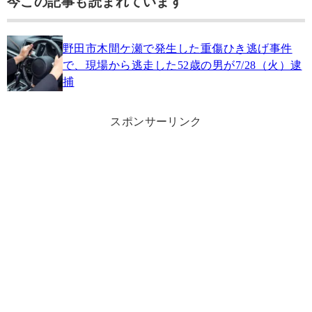
今この記事も読まれています
野田市木間ケ瀬で発生した重傷ひき逃げ事件
で、現場から逃走した52歳の男が7/28（火）逮
捕
スポンサーリンク