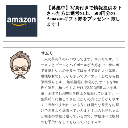
【募集中】写真付きで情報提供を下
さった方に選考の上、500円分の
Amazonギフト券をプレゼント致し
ます！
サムリ
二人の男の子のパパやってます、サムリです。ラ
ーメンとビールとハイボールが大好きで、食レポ
で美味しいものを食べてばかりで最近太り気味。
現地取材でしっかり歩いてダイエットしながら執
筆頑張ります。 地域情報に特化したサイトを9年
近く運営。柏つうしんだけで2,500記事以上を執
筆、全体で13,000記事以上を執筆しています。 千
葉県柏市に越してきたばかりの方には分かりやす
く、長年住まわれている方には新たな発見をお届
けできるよう頑張っていきます！上のお兄ちゃん
が柏市の学校に通っているので、学校帰りに取材
のお手伝いをしてもらっていますｗｗ