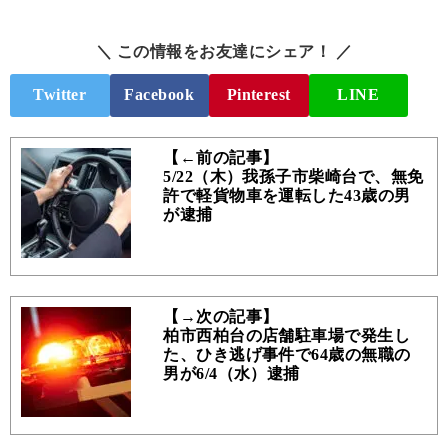
＼ この情報をお友達にシェア！ ／
Twitter
Facebook
Pinterest
LINE
【←前の記事】
5/22（木）我孫子市柴崎台で、無免
許で軽貨物車を運転した43歳の男
が逮捕
【→次の記事】
柏市西柏台の店舗駐車場で発生し
た、ひき逃げ事件で64歳の無職の
男が6/4（水）逮捕