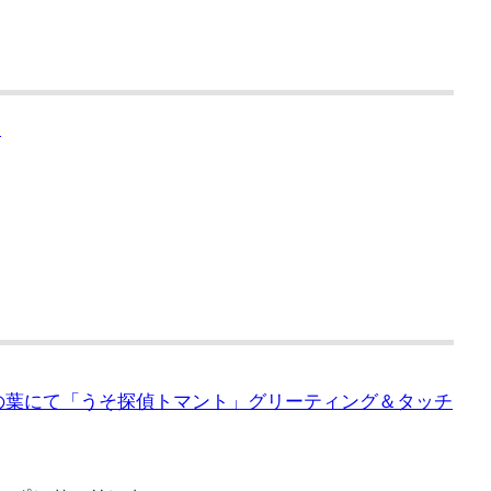
ジ
と柏の葉にて「うそ探偵トマント」グリーティング＆タッチ