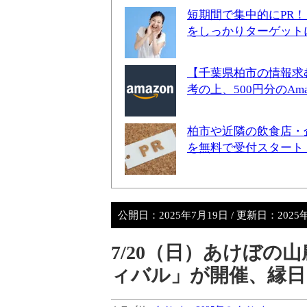
短期間で集中的にPR
をしっかりターゲット
【千葉県柏市の情報求
考の上、500円分のA
柏市や近隣の飲食店・
を無料で受付スタート
公開日：
2025年7月19日
/ 更新日：
2025
7/20（日）あけぼ
ィバル」が開催、縁