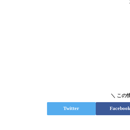
＼ この
Twitter
Faceboo