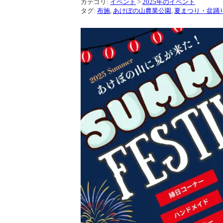
カテゴリ:
イベント
>
2025年のイベント
タグ:
布施
,
あけぼの山農業公園
,
夏まつり・盆踊