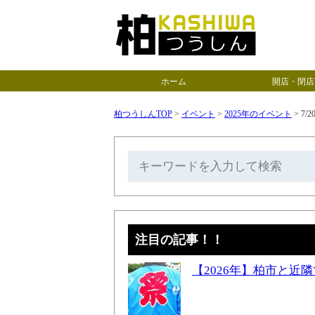
ホーム
開店・閉店
柏つうしんTOP
>
イベント
>
2025年のイベント
>
7
注目の記事！！
【2026年】柏市と