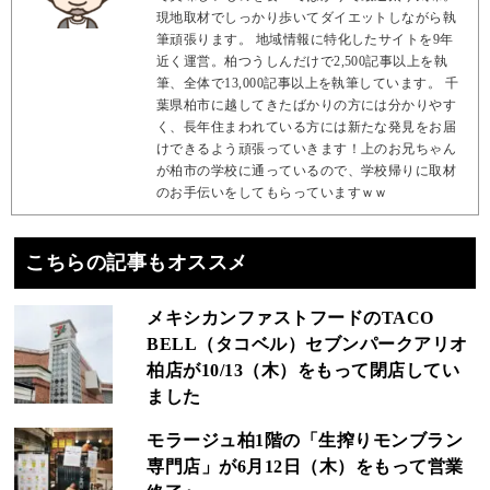
現地取材でしっかり歩いてダイエットしながら執
筆頑張ります。 地域情報に特化したサイトを9年
近く運営。柏つうしんだけで2,500記事以上を執
筆、全体で13,000記事以上を執筆しています。 千
葉県柏市に越してきたばかりの方には分かりやす
く、長年住まわれている方には新たな発見をお届
けできるよう頑張っていきます！上のお兄ちゃん
が柏市の学校に通っているので、学校帰りに取材
のお手伝いをしてもらっていますｗｗ
こちらの記事もオススメ
メキシカンファストフードのTACO
BELL（タコベル）セブンパークアリオ
柏店が10/13（木）をもって閉店してい
ました
モラージュ柏1階の「生搾りモンブラン
専門店」が6月12日（木）をもって営業