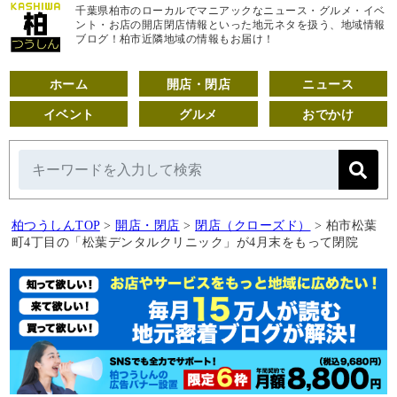
千葉県柏市のローカルでマニアックなニュース・グルメ・イベ
ント・お店の開店閉店情報といった地元ネタを扱う、地域情報
ブログ！柏市近隣地域の情報もお届け！
ホーム
開店・閉店
ニュース
イベント
グルメ
おでかけ
柏つうしんTOP
>
開店・閉店
>
閉店（クローズド）
>
柏市松葉
町4丁目の「松葉デンタルクリニック」が4月末をもって閉院