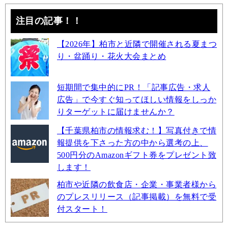
注目の記事！！
【2026年】柏市と近隣で開催される夏まつ
り・盆踊り・花火大会まとめ
短期間で集中的にPR！「記事広告・求人
広告」で今すぐ知ってほしい情報をしっか
りターゲットに届けませんか？
【千葉県柏市の情報求む！】写真付きで情
報提供を下さった方の中から選考の上、
500円分のAmazonギフト券をプレゼント致
します！
柏市や近隣の飲食店・企業・事業者様から
のプレスリリース（記事掲載）を無料で受
付スタート！