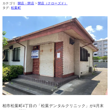
カテゴリ:
開店・閉店
>
閉店（クローズド）
タグ:
松葉町
柏市松葉町4丁目の「松葉デンタルクリニック」が4月末