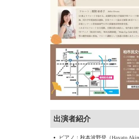
出演者紹介
ピアノ：秋本波野登（Hayato Akim