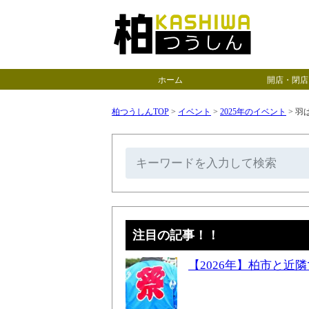
ホーム
開店・閉店
柏つうしんTOP
>
イベント
>
2025年のイベント
>
羽ば
注目の記事！！
【2026年】柏市と