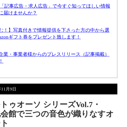
！「記事広告・求人広告」で今すぐ知ってほしい情報
に届けませんか？
む！】写真付きで情報提供を下さった方の中から選
mazonギフト券をプレゼント致します！
企業・事業者様からのプレスリリース（記事掲載）
！
年11月9日
ゥオーソ シリーズVol.7・
文化会館で三つの音色が織りなすオ
ート