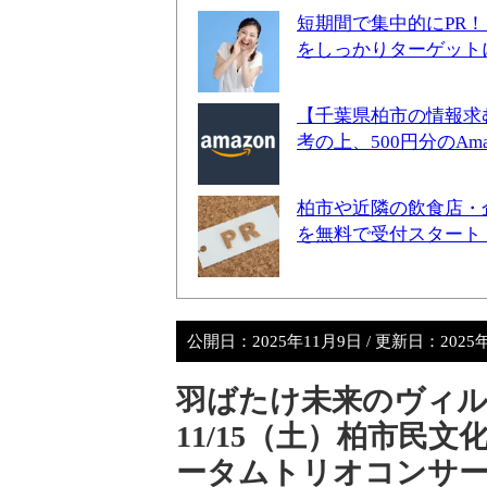
短期間で集中的にPR
をしっかりターゲット
【千葉県柏市の情報求
考の上、500円分のA
柏市や近隣の飲食店・
を無料で受付スタート
公開日：
2025年11月9日
/ 更新日：
2025
羽ばたけ未来のヴィルト
11/15（土）柏市民
ータムトリオコンサ