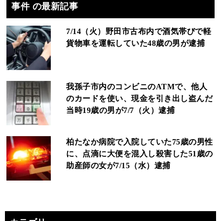
事件 の最新記事
7/14（火）野田市古布内で酒気帯びで軽
貨物車を運転していた48歳の男が逮捕
我孫子市内のコンビニのATMで、他人
のカードを使い、現金を引き出し盗んだ
当時19歳の男が7/7（火）逮捕
柏たなか病院で入院していた75歳の男性
に、点滴に大便を混入し殺害した51歳の
助産師の女が7/15（水）逮捕