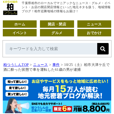
千葉県柏市のローカルでマニアックなニュース・グルメ・イベ
ント・お店の開店閉店情報といった地元ネタを扱う、地域情報
ブログ！柏市近隣地域の情報もお届け！
ホーム
開店・閉店
ニュース
イベント
グルメ
おでかけ
柏つうしんTOP
>
ニュース
>
事件
>
10/25（土）柏市大津ケ丘で
酒に酔った状態で車を運転した61歳の男が逮捕