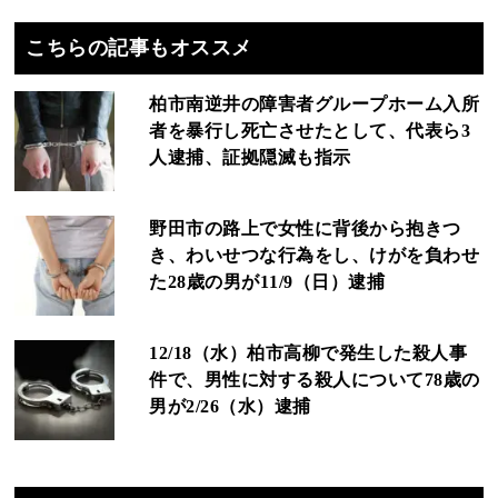
こちらの記事もオススメ
柏市南逆井の障害者グループホーム入所
者を暴行し死亡させたとして、代表ら3
人逮捕、証拠隠滅も指示
野田市の路上で女性に背後から抱きつ
き、わいせつな行為をし、けがを負わせ
た28歳の男が11/9（日）逮捕
12/18（水）柏市高柳で発生した殺人事
件で、男性に対する殺人について78歳の
男が2/26（水）逮捕