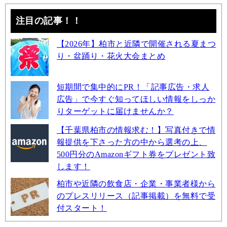
注目の記事！！
【2026年】柏市と近隣で開催される夏まつ
り・盆踊り・花火大会まとめ
短期間で集中的にPR！「記事広告・求人
広告」で今すぐ知ってほしい情報をしっか
りターゲットに届けませんか？
【千葉県柏市の情報求む！】写真付きで情
報提供を下さった方の中から選考の上、
500円分のAmazonギフト券をプレゼント致
します！
柏市や近隣の飲食店・企業・事業者様から
のプレスリリース（記事掲載）を無料で受
付スタート！