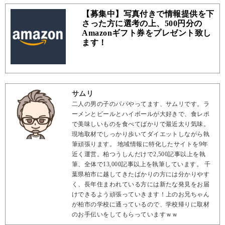
【募集中】写真付きで情報提供を下
さった方に選考の上、500円分の
Amazonギフト券をプレゼント致し
ます！
サムリ
二人の男の子のパパやってます、サムリです。ラ
ーメンとビールとハイボールが大好きで、食レポ
で美味しいものを食べてばかりで最近太り気味。
現地取材でしっかり歩いてダイエットしながら執
筆頑張ります。 地域情報に特化したサイトを9年
近く運営。柏つうしんだけで2,500記事以上を執
筆、全体で13,000記事以上を執筆しています。 千
葉県柏市に越してきたばかりの方には分かりやす
く、長年住まわれている方には新たな発見をお届
けできるよう頑張っていきます！上のお兄ちゃん
が柏市の学校に通っているので、学校帰りに取材
のお手伝いをしてもらっていますｗｗ