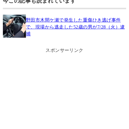
今この記事も読まれています
野田市木間ケ瀬で発生した重傷ひき逃げ事件
で、現場から逃走した52歳の男が7/28（火）逮
捕
スポンサーリンク