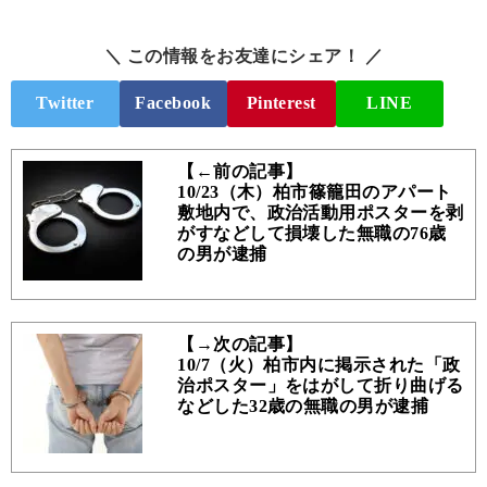
＼ この情報をお友達にシェア！ ／
Twitter
Facebook
Pinterest
LINE
【←前の記事】
10/23（木）柏市篠籠田のアパート
敷地内で、政治活動用ポスターを剥
がすなどして損壊した無職の76歳
の男が逮捕
【→次の記事】
10/7（火）柏市内に掲示された「政
治ポスター」をはがして折り曲げる
などした32歳の無職の男が逮捕