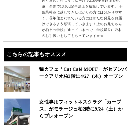
近く運営。柏つうしんだけで2,500記事以上を執
筆、全体で13,000記事以上を執筆しています。 千
葉県柏市に越してきたばかりの方には分かりやす
く、長年住まわれている方には新たな発見をお届
けできるよう頑張っていきます！上のお兄ちゃん
が柏市の学校に通っているので、学校帰りに取材
のお手伝いをしてもらっていますｗｗ
こちらの記事もオススメ
猫カフェ「Cat Café MOFF」がセブンパ
ークアリオ柏3階に4/27（木）オープン
女性専用フィットネスクラグ「カーブ
ス」がモラージュ柏2階に9/24（土）か
らプレオープン