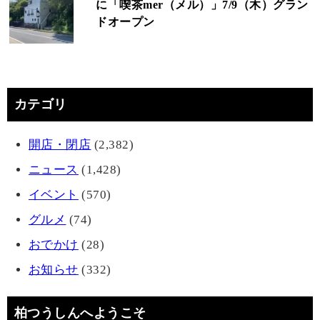
に「喫茶mer（メル）」7/9（木）グラン
ドオープン
カテゴリ
開店・閉店
(2,382)
ニュース
(1,428)
イベント
(570)
グルメ
(74)
おでかけ
(28)
お知らせ
(332)
柏つうしんへようこそ