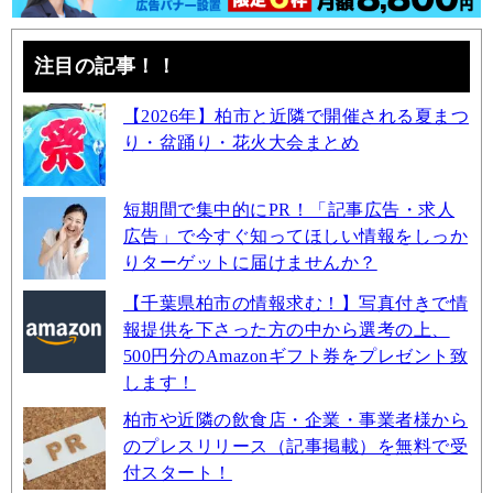
注目の記事！！
【2026年】柏市と近隣で開催される夏まつ
り・盆踊り・花火大会まとめ
短期間で集中的にPR！「記事広告・求人
広告」で今すぐ知ってほしい情報をしっか
りターゲットに届けませんか？
【千葉県柏市の情報求む！】写真付きで情
報提供を下さった方の中から選考の上、
500円分のAmazonギフト券をプレゼント致
します！
柏市や近隣の飲食店・企業・事業者様から
のプレスリリース（記事掲載）を無料で受
付スタート！