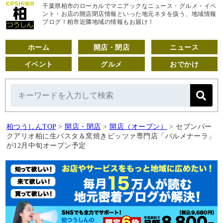
千葉県柏市のローカルでマニアックなニュース・グルメ・イベ
ント・お店の開店閉店情報といった地元ネタを扱う、地域情報
ブログ！柏市近隣地域の情報もお届け！
ホーム
開店・閉店
ニュース
イベント
グルメ
おでかけ
柏つうしんTOP
>
開店・閉店
>
開店（オープン）
>
セブンパー
クアリオ柏に生パスタ＆窯焼きピッツァ専門店「パルメナーラ」
が12月中旬オープン予定