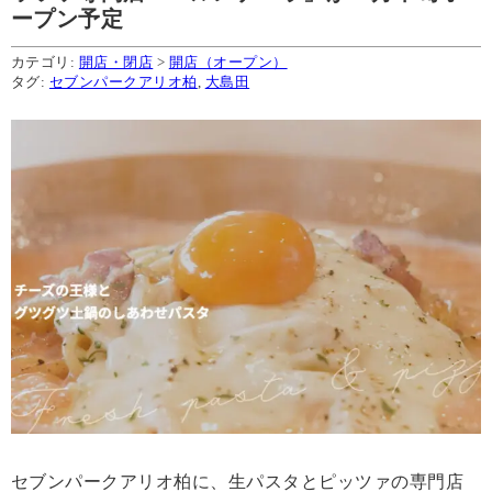
ープン予定
カテゴリ:
開店・閉店
>
開店（オープン）
タグ:
セブンパークアリオ柏
,
大島田
セブンパークアリオ柏に、生パスタとピッツァの専門店