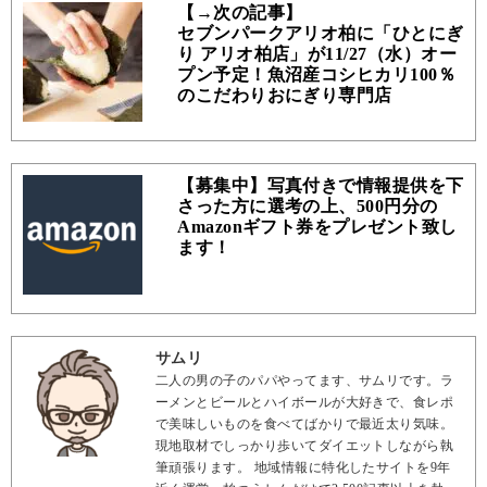
【→次の記事】
セブンパークアリオ柏に「ひとにぎ
り アリオ柏店」が11/27（水）オー
プン予定！魚沼産コシヒカリ100％
のこだわりおにぎり専門店
【募集中】写真付きで情報提供を下
さった方に選考の上、500円分の
Amazonギフト券をプレゼント致し
ます！
サムリ
二人の男の子のパパやってます、サムリです。ラ
ーメンとビールとハイボールが大好きで、食レポ
で美味しいものを食べてばかりで最近太り気味。
現地取材でしっかり歩いてダイエットしながら執
筆頑張ります。 地域情報に特化したサイトを9年