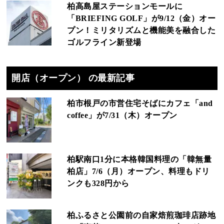
柏高島屋ステーションモールに
「BRIEFING GOLF」が9/12（金）オー
プン！ミリタリズムと機能美を融合した
ゴルフライン新登場
開店（オープン） の最新記事
柏市根戸の市営住宅そばにカフェ「and
coffee」が7/31（木）オープン
柏駅南口1分に本格韓国料理の「韓無量
柏店」7/6（月）オープン、料理もドリ
ンクも328円から
柏ふるさと公園前の自家焙煎珈琲店跡地