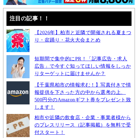
注目の記事！！
【2026年】柏市と近隣で開催される夏まつ
り・盆踊り・花火大会まとめ
短期間で集中的にPR！「記事広告・求人
広告」で今すぐ知ってほしい情報をしっか
りターゲットに届けませんか？
【千葉県柏市の情報求む！】写真付きで情
報提供を下さった方の中から選考の上、
500円分のAmazonギフト券をプレゼント致
します！
柏市や近隣の飲食店・企業・事業者様から
のプレスリリース（記事掲載）を無料で受
付スタート！