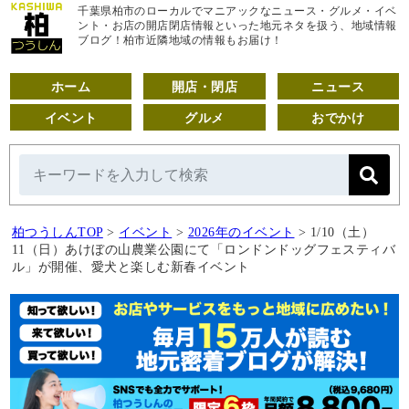
千葉県柏市のローカルでマニアックなニュース・グルメ・イベ
ント・お店の開店閉店情報といった地元ネタを扱う、地域情報
ブログ！柏市近隣地域の情報もお届け！
ホーム
開店・閉店
ニュース
イベント
グルメ
おでかけ
柏つうしんTOP
>
イベント
>
2026年のイベント
>
1/10（土）
11（日）あけぼの山農業公園にて「ロンドンドッグフェスティバ
ル」が開催、愛犬と楽しむ新春イベント