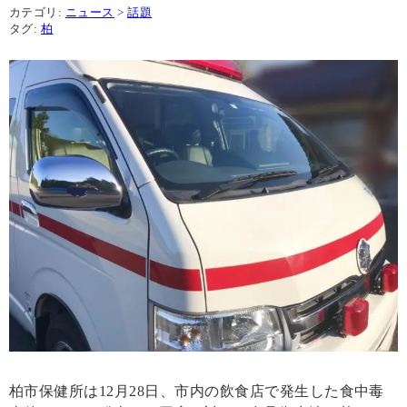
カテゴリ:
ニュース
>
話題
タグ:
柏
柏市保健所は12月28日、市内の飲食店で発生した食中毒