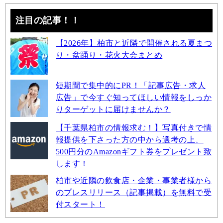
注目の記事！！
【2026年】柏市と近隣で開催される夏まつ
り・盆踊り・花火大会まとめ
短期間で集中的にPR！「記事広告・求人
広告」で今すぐ知ってほしい情報をしっか
りターゲットに届けませんか？
【千葉県柏市の情報求む！】写真付きで情
報提供を下さった方の中から選考の上、
500円分のAmazonギフト券をプレゼント致
します！
柏市や近隣の飲食店・企業・事業者様から
のプレスリリース（記事掲載）を無料で受
付スタート！