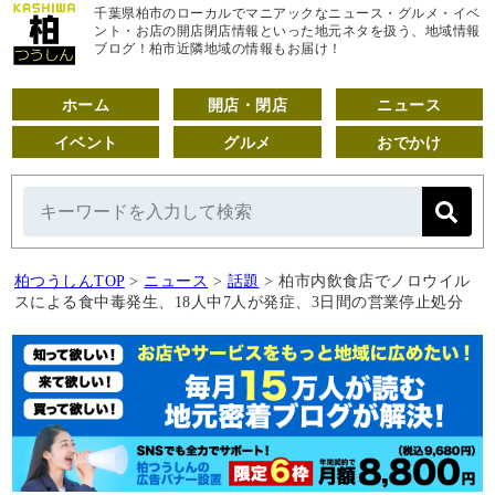
千葉県柏市のローカルでマニアックなニュース・グルメ・イベ
ント・お店の開店閉店情報といった地元ネタを扱う、地域情報
ブログ！柏市近隣地域の情報もお届け！
ホーム
開店・閉店
ニュース
イベント
グルメ
おでかけ
柏つうしんTOP
>
ニュース
>
話題
>
柏市内飲食店でノロウイル
スによる食中毒発生、18人中7人が発症、3日間の営業停止処分