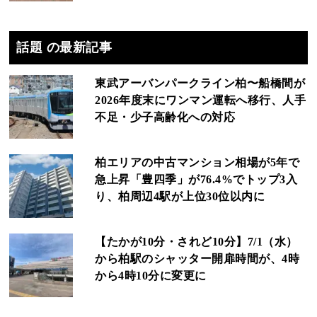
話題 の最新記事
東武アーバンパークライン柏〜船橋間が
2026年度末にワンマン運転へ移行、人手
不足・少子高齢化への対応
柏エリアの中古マンション相場が5年で
急上昇「豊四季」が76.4%でトップ3入
り、柏周辺4駅が上位30位以内に
【たかが10分・されど10分】7/1（水）
から柏駅のシャッター開扉時間が、4時
から4時10分に変更に