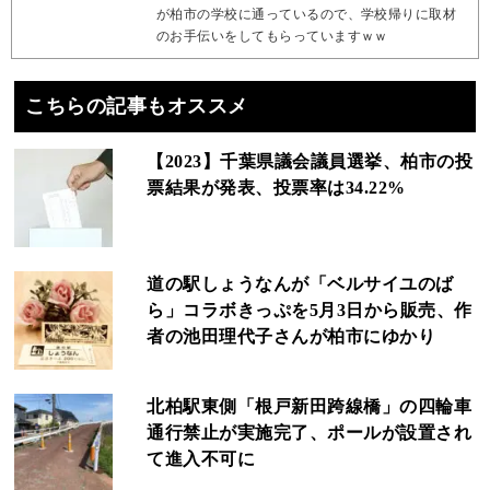
が柏市の学校に通っているので、学校帰りに取材
のお手伝いをしてもらっていますｗｗ
こちらの記事もオススメ
【2023】千葉県議会議員選挙、柏市の投
票結果が発表、投票率は34.22%
道の駅しょうなんが「ベルサイユのば
ら」コラボきっぷを5月3日から販売、作
者の池田理代子さんが柏市にゆかり
北柏駅東側「根戸新田跨線橋」の四輪車
通行禁止が実施完了、ポールが設置され
て進入不可に