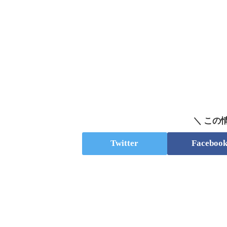
＼ この
Twitter
Faceboo