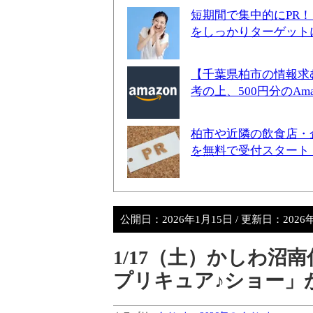
短期間で集中的にPR
をしっかりターゲット
【千葉県柏市の情報求
考の上、500円分のA
柏市や近隣の飲食店・
を無料で受付スタート
公開日：
2026年1月15日
/ 更新日：
2026
1/17（土）かしわ
プリキュア♪ショー」