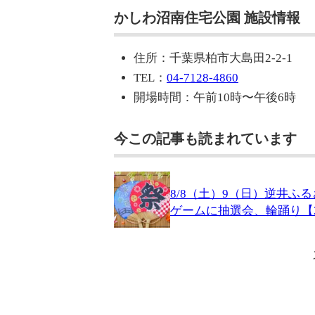
かしわ沼南住宅公園 施設情報
住所：千葉県柏市大島田2-2-1
TEL：
04-7128-4860
開場時間：午前10時〜午後6時
今この記事も読まれています
8/8（土）9（日）逆井ふ
ゲームに抽選会、輪踊り【2