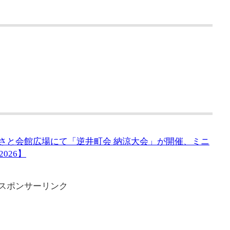
るさと会館広場にて「逆井町会 納涼大会」が開催、ミニ
026】
スポンサーリンク