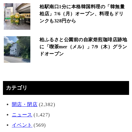
柏駅南口1分に本格韓国料理の「韓無量
柏店」7/6（月）オープン、料理もドリ
ンクも328円から
柏ふるさと公園前の自家焙煎珈琲店跡地
に「喫茶mer（メル）」7/9（木）グラン
ドオープン
カテゴリ
開店・閉店
(2,382)
ニュース
(1,427)
イベント
(569)