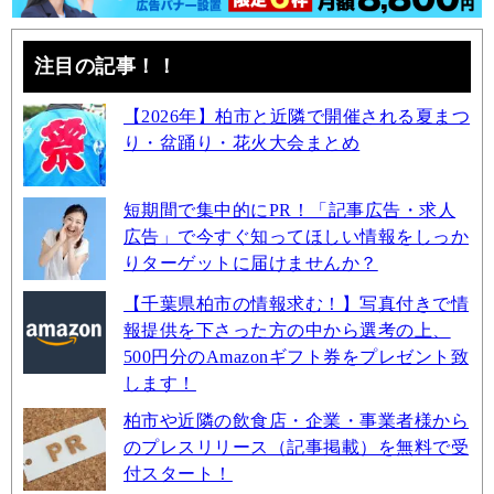
注目の記事！！
【2026年】柏市と近隣で開催される夏まつ
り・盆踊り・花火大会まとめ
短期間で集中的にPR！「記事広告・求人
広告」で今すぐ知ってほしい情報をしっか
りターゲットに届けませんか？
【千葉県柏市の情報求む！】写真付きで情
報提供を下さった方の中から選考の上、
500円分のAmazonギフト券をプレゼント致
します！
柏市や近隣の飲食店・企業・事業者様から
のプレスリリース（記事掲載）を無料で受
付スタート！