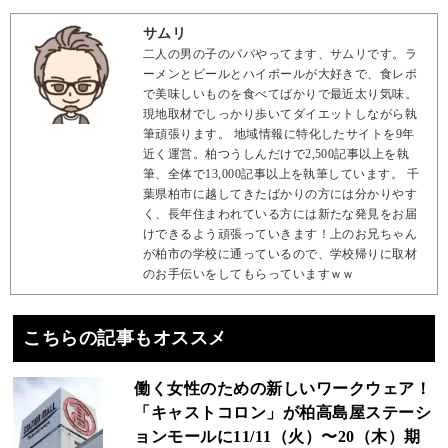
サムリ
二人の男の子のパパやってます、サムリです。ラ
ーメンとビールとハイボールが大好きで、食レポ
で美味しいものを食べてばかりで最近太り気味。
現地取材でしっかり歩いてダイエットしながら執
筆頑張ります。 地域情報に特化したサイトを9年
近く運営。柏つうしんだけで2,500記事以上を執
筆、全体で13,000記事以上を執筆しています。 千
葉県柏市に越してきたばかりの方には分かりやす
く、長年住まわれている方には新たな発見をお届
けできるよう頑張っていきます！上のお兄ちゃん
が柏市の学校に通っているので、学校帰りに取材
のお手伝いをしてもらっていますｗｗ
こちらの記事もオススメ
働く女性のための新しいワークウェア！
「キャストコロン」が柏高島屋ステーシ
ョンモールに11/11（火）〜20（木）期