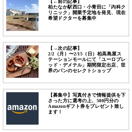
【←前の記事】
柏たなか駅西口・小青田に「内科ク
リニック」開業予定地を発見、現在
希望ドクターを募集中
【→次の記事】
2/2（月）〜2/15（日）柏高島屋ス
テーションモールにて「ユーロブレ
ッド・デメテル」期間限定出店、世
界のパンのセレクトショップ
【募集中】写真付きで情報提供を下
さった方に選考の上、500円分の
Amazonギフト券をプレゼント致し
ます！