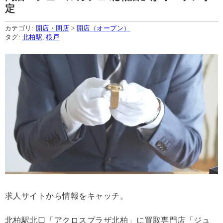
定
カテゴリ:
開店・閉店
>
開店（オープン）
タグ:
北柏駅
,
根戸
求人サイトから情報をキャッチ。
北柏駅北口「アクロスプラザ北柏」に買取専門店「ジュ