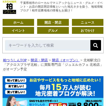
千葉県柏市のローカルでマニアックなニュース・グルメ・イベ
ント・お店の開店閉店情報といった地元ネタを扱う、地域情報
ブログ！柏市近隣地域の情報もお届け！
ホーム
開店・閉店
ニュース
イベント
グルメ
おでかけ
柏つうしんTOP
>
開店・閉店
>
開店（オープン）
>
北柏駅北口
「アクロスプラザ北柏」に買取専門店「ジュエルカフェ 北柏店」
がオープン予定