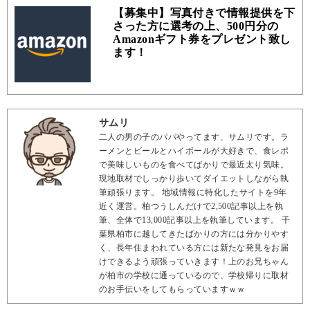
【募集中】写真付きで情報提供を下
さった方に選考の上、500円分の
Amazonギフト券をプレゼント致し
ます！
サムリ
二人の男の子のパパやってます、サムリです。ラ
ーメンとビールとハイボールが大好きで、食レポ
で美味しいものを食べてばかりで最近太り気味。
現地取材でしっかり歩いてダイエットしながら執
筆頑張ります。 地域情報に特化したサイトを9年
近く運営。柏つうしんだけで2,500記事以上を執
筆、全体で13,000記事以上を執筆しています。 千
葉県柏市に越してきたばかりの方には分かりやす
く、長年住まわれている方には新たな発見をお届
けできるよう頑張っていきます！上のお兄ちゃん
が柏市の学校に通っているので、学校帰りに取材
のお手伝いをしてもらっていますｗｗ