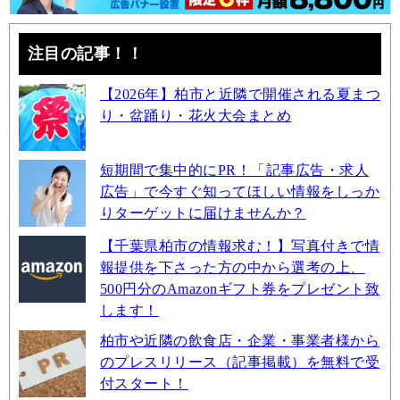
注目の記事！！
【2026年】柏市と近隣で開催される夏まつ
り・盆踊り・花火大会まとめ
短期間で集中的にPR！「記事広告・求人
広告」で今すぐ知ってほしい情報をしっか
りターゲットに届けませんか？
【千葉県柏市の情報求む！】写真付きで情
報提供を下さった方の中から選考の上、
500円分のAmazonギフト券をプレゼント致
します！
柏市や近隣の飲食店・企業・事業者様から
のプレスリリース（記事掲載）を無料で受
付スタート！