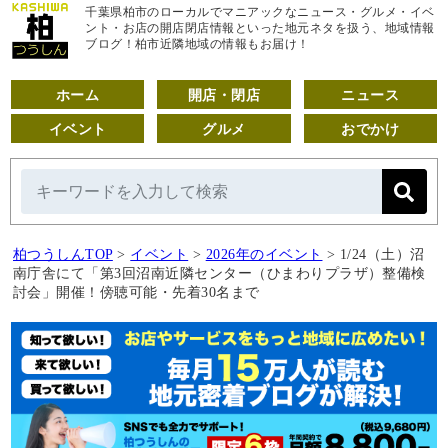
千葉県柏市のローカルでマニアックなニュース・グルメ・イベ
ント・お店の開店閉店情報といった地元ネタを扱う、地域情報
ブログ！柏市近隣地域の情報もお届け！
ホーム
開店・閉店
ニュース
イベント
グルメ
おでかけ
柏つうしんTOP
>
イベント
>
2026年のイベント
>
1/24（土）沼
南庁舎にて「第3回沼南近隣センター（ひまわりプラザ）整備検
討会」開催！傍聴可能・先着30名まで