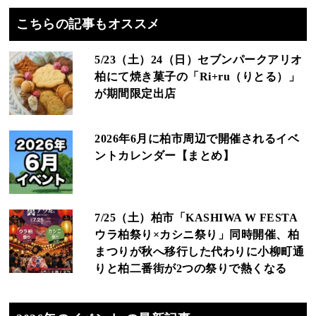
こちらの記事もオススメ
5/23（土）24（日）セブンパークアリオ
柏にて焼き菓子の「Ri+ru（りとる）」
が期間限定出店
2026年6月に柏市周辺で開催されるイベ
ントカレンダー【まとめ】
7/25（土）柏市「KASHIWA W FESTA
ウラ柏祭り×カシニ祭り」同時開催、柏
まつりが秋へ移行した代わりに小柳町通
りと柏二番街が2つの祭りで熱くなる