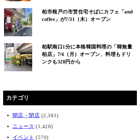
柏市根戸の市営住宅そばにカフェ「and
coffee」が7/31（木）オープン
柏駅南口1分に本格韓国料理の「韓無量
柏店」7/6（月）オープン、料理もドリ
ンクも328円から
カテゴリ
開店・閉店
(2,383)
ニュース
(1,428)
イベント
(570)