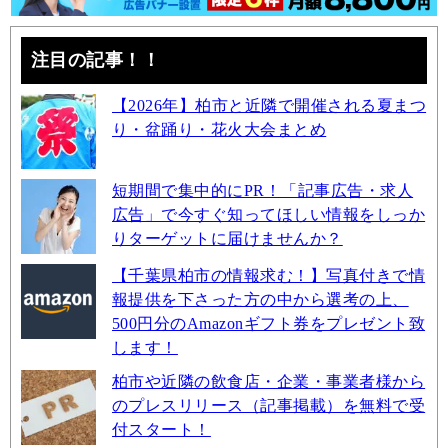
注目の記事！！
【2026年】柏市と近隣で開催される夏まつ
り・盆踊り・花火大会まとめ
短期間で集中的にPR！「記事広告・求人
広告」で今すぐ知ってほしい情報をしっか
りターゲットに届けませんか？
【千葉県柏市の情報求む！】写真付きで情
報提供を下さった方の中から選考の上、
500円分のAmazonギフト券をプレゼント致
します！
柏市や近隣の飲食店・企業・事業者様から
のプレスリリース（記事掲載）を無料で受
付スタート！