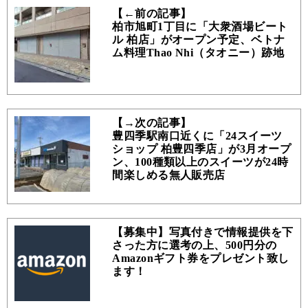
【←前の記事】
柏市旭町1丁目に「大衆酒場ビート
ル 柏店」がオープン予定、ベトナ
ム料理Thao Nhi（タオニー）跡地
【→次の記事】
豊四季駅南口近くに「24スイーツ
ショップ 柏豊四季店」が3月オープ
ン、100種類以上のスイーツが24時
間楽しめる無人販売店
【募集中】写真付きで情報提供を下
さった方に選考の上、500円分の
Amazonギフト券をプレゼント致し
ます！