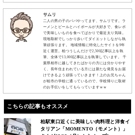
サムリ
二人の男の子のパパやってます、サムリです。ラ
ーメンとビールとハイボールが大好きで、食レポ
で美味しいものを食べてばかりで最近太り気味。
現地取材でしっかり歩いてダイエットしながら執
筆頑張ります。 地域情報に特化したサイトを9年
近く運営。柏つうしんだけで2,500記事以上を執
筆、全体で13,000記事以上を執筆しています。 千
葉県柏市に越してきたばかりの方には分かりやす
く、長年住まわれている方には新たな発見をお届
けできるよう頑張っていきます！上のお兄ちゃん
が柏市の学校に通っているので、学校帰りに取材
のお手伝いをしてもらっていますｗｗ
こちらの記事もオススメ
柏駅東口近くに美味しい肉料理と洋食イ
タリアン「MOMENTO（モメント）」