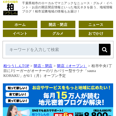
千葉県柏市のローカルでマニアックなニュース・グルメ・イベ
ント・お店の開店閉店情報といった地元ネタを扱う、地域情報
ブログ！柏市近隣地域の情報もお届け！
ホーム
開店・閉店
ニュース
イベント
グルメ
おでかけ
柏つうしんTOP
>
開店・閉店
>
開店（オープン）
>
柏市中央1丁
目にJリーガーがオーナーのリカバリー型サウナ「sauna
KOHAKU」が6/1（月）オープン予定