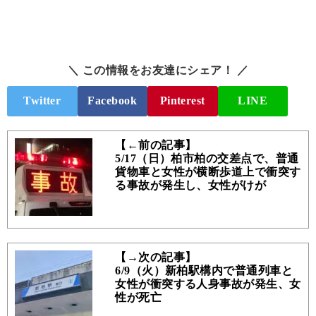
＼ この情報をお友達にシェア！ ／
Twitter
Facebook
Pinterest
LINE
【←前の記事】
5/17（日）柏市柏の交差点で、普通
貨物車と女性が横断歩道上で衝突す
る事故が発生し、女性がけが
【→次の記事】
6/9（火）新柏駅構内で普通列車と
女性が衝突する人身事故が発生、女
性が死亡