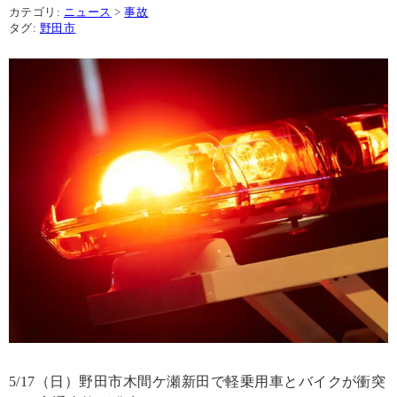
カテゴリ:
ニュース
>
事故
タグ:
野田市
5/17（日）野田市木間ケ瀬新田で軽乗用車とバイクが衝突