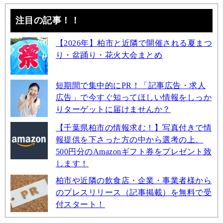
注目の記事！！
【2026年】柏市と近隣で開催される夏まつ
り・盆踊り・花火大会まとめ
短期間で集中的にPR！「記事広告・求人
広告」で今すぐ知ってほしい情報をしっか
りターゲットに届けませんか？
【千葉県柏市の情報求む！】写真付きで情
報提供を下さった方の中から選考の上、
500円分のAmazonギフト券をプレゼント致
します！
柏市や近隣の飲食店・企業・事業者様から
のプレスリリース（記事掲載）を無料で受
付スタート！