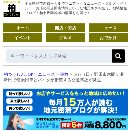
千葉県柏市のローカルでマニアックなニュース・グルメ・イベ
ント・お店の開店閉店情報といった地元ネタを扱う、地域情報
ブログ！柏市近隣地域の情報もお届け！
ホーム
開店・閉店
ニュース
イベント
グルメ
おでかけ
柏つうしんTOP
>
ニュース
>
事故
>
5/17（日）野田市木間ケ瀬
新田で軽乗用車とバイクが衝突する交通事故が発生