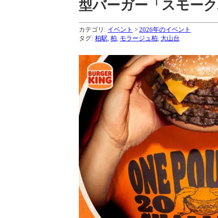
型バーガー「スモーク
カテゴリ:
イベント
>
2026年のイベント
タグ:
柏駅
,
柏
,
モラージュ柏
,
大山台