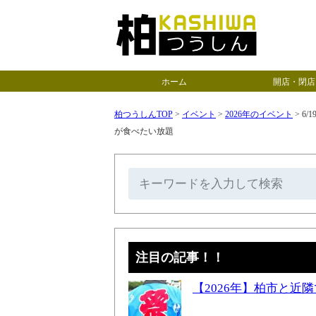
ホーム
開店・閉店
柏つうしんTOP
>
イベント
>
2026年のイベント
>
6/
が食べたい放題
注目の記事！！
【2026年】柏市と