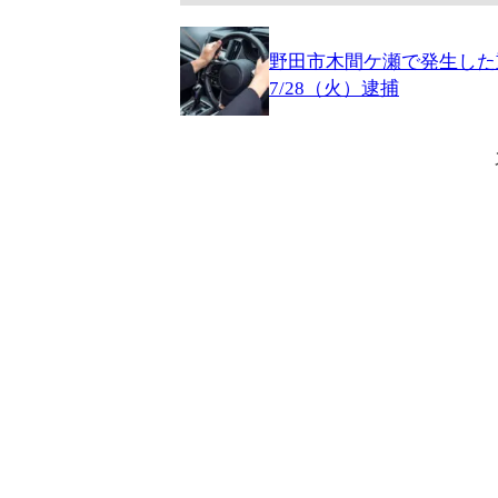
野田市木間ケ瀬で発生した
7/28（火）逮捕