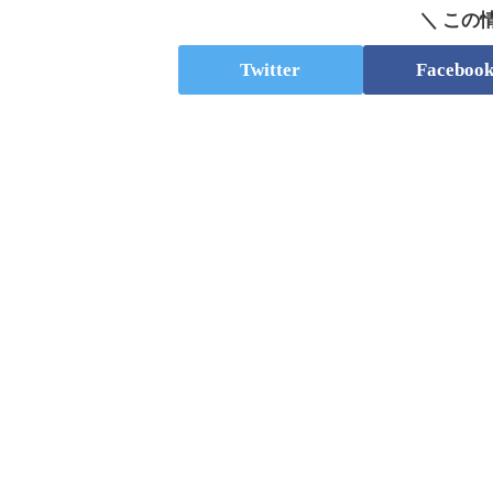
＼ この
Twitter
Faceboo