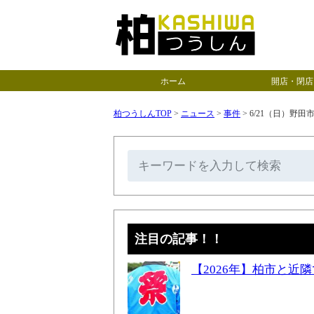
ホーム
開店・閉店
柏つうしんTOP
>
ニュース
>
事件
>
6/21（日）野
注目の記事！！
【2026年】柏市と