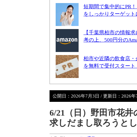
短期間で集中的にPR
をしっかりターゲット
【千葉県柏市の情報求
考の上、500円分のA
柏市や近隣の飲食店・
を無料で受付スタート
公開日：
2026年7月3日
/ 更新日：
2026
6/21（日）野田市花
求しだまし取ろうとし