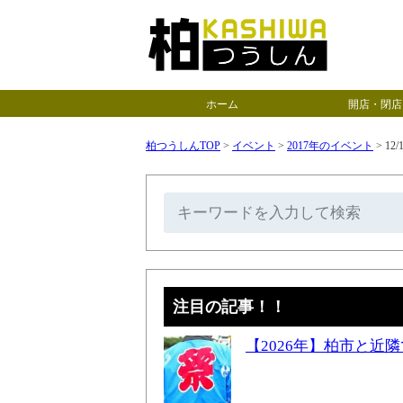
ホーム
開店・閉店
柏つうしんTOP
>
イベント
>
2017年のイベント
>
12
注目の記事！！
【2026年】柏市と