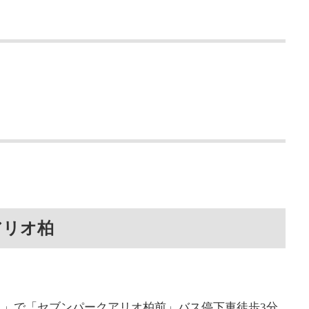
アリオ柏
」で「セブンパークアリオ柏前」バス停下車徒歩3分