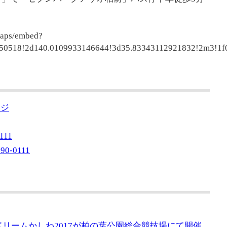
maps/embed?
50518!2d140.0109933146644!3d35.83343112921832!2m3!1
ージ
111
190-0111
ツドリームかしわ2017が柏の葉公園総合競技場にて開催