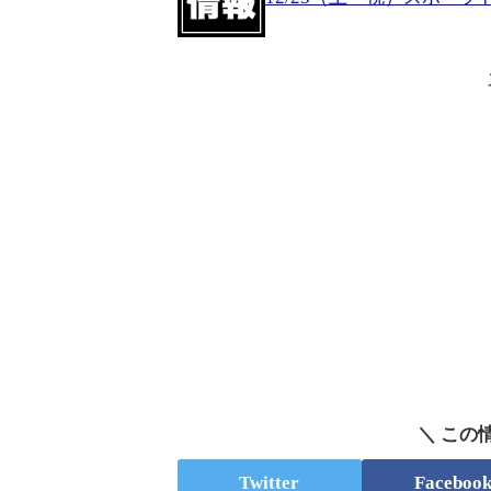
＼ この
Twitter
Faceboo