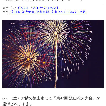
カテゴリ:
イベント
>
2018年のイベント
タグ:
流山市
,
花火大会
,
平和台駅
,
流山セントラルパーク駅
8/25（土）お隣の流山市にて「第42回 流山花火大会」が
開催されますよ。