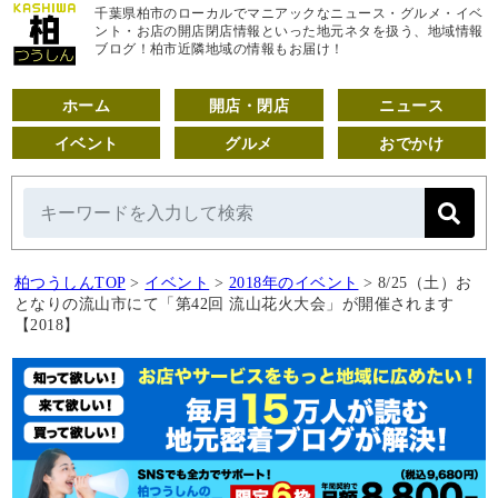
千葉県柏市のローカルでマニアックなニュース・グルメ・イベ
ント・お店の開店閉店情報といった地元ネタを扱う、地域情報
ブログ！柏市近隣地域の情報もお届け！
ホーム
開店・閉店
ニュース
イベント
グルメ
おでかけ
柏つうしんTOP
>
イベント
>
2018年のイベント
>
8/25（土）お
となりの流山市にて「第42回 流山花火大会」が開催されます
【2018】