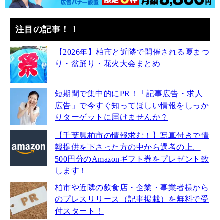
注目の記事！！
【2026年】柏市と近隣で開催される夏まつ
り・盆踊り・花火大会まとめ
短期間で集中的にPR！「記事広告・求人
広告」で今すぐ知ってほしい情報をしっか
りターゲットに届けませんか？
【千葉県柏市の情報求む！】写真付きで情
報提供を下さった方の中から選考の上、
500円分のAmazonギフト券をプレゼント致
します！
柏市や近隣の飲食店・企業・事業者様から
のプレスリリース（記事掲載）を無料で受
付スタート！