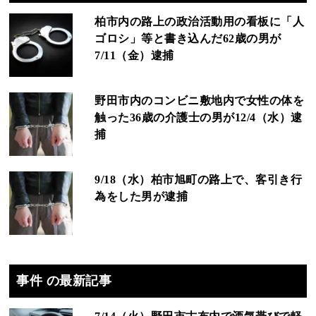
柏市内の路上の政治活動用の看板に「人
ゴロシ」等と書き込んだ62歳の男が
7/11（金）逮捕
野田市内のコンビニ敷地内で女性の体を
触った36歳の介護士の男が12/4（水）逮
捕
9/18（水）柏市旭町の路上で、客引き行
為をした男が逮捕
事件 の最新記事