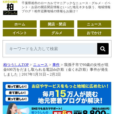
千葉県柏市のローカルでマニアックなニュース・グルメ・イベ
ント・お店の開店閉店情報といった地元ネタを扱う、地域情報
ブログ！柏市近隣地域の情報もお届け！
ホーム
開店・閉店
ニュース
イベント
グルメ
おでかけ
柏つうしんTOP
>
ニュース
>
事件
>
我孫子市で90歳の女性が現
金600万をだまし取られる電話de詐欺（金くれ詐欺）事件が発生
しました｜2017年1月31日～2月2日