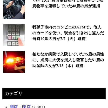
7/14（火）野田市古布内で酒気帯びで軽
貨物車を運転していた48歳の男が逮捕
我孫子市内のコンビニのATMで、他人
のカードを使い、現金を引き出し盗んだ
当時19歳の男が7/7（火）逮捕
柏たなか病院で入院していた75歳の男性
に、点滴に大便を混入し殺害した51歳の
助産師の女が7/15（水）逮捕
カテゴリ
開店・閉店
(2,381)