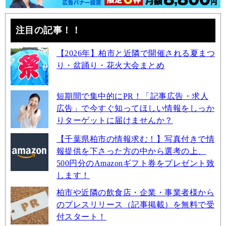
注目の記事！！
【2026年】柏市と近隣で開催される夏まつ
り・盆踊り・花火大会まとめ
短期間で集中的にPR！「記事広告・求人
広告」で今すぐ知ってほしい情報をしっか
りターゲットに届けませんか？
【千葉県柏市の情報求む！】写真付きで情
報提供を下さった方の中から選考の上、
500円分のAmazonギフト券をプレゼント致
します！
柏市や近隣の飲食店・企業・事業者様から
のプレスリリース（記事掲載）を無料で受
付スタート！