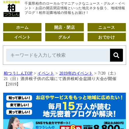
千葉県柏市のローカルでマニアックなニュース・グルメ・イベ
ント・お店の開店閉店情報といった地元ネタを扱う、地域情報
ブログ！柏市近隣地域の情報もお届け！
ホーム
開店・閉店
ニュース
イベント
グルメ
おでかけ
柏つうしんTOP
>
イベント
>
2019年のイベント
>
7/20（土）
21（日）酒井根子供の広場にて酒井根町会盆踊り大会が開催
【2019】