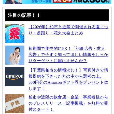
注目の記事！！
【2026年】柏市と近隣で開催される夏まつ
り・盆踊り・花火大会まとめ
短期間で集中的にPR！「記事広告・求人
広告」で今すぐ知ってほしい情報をしっか
りターゲットに届けませんか？
【千葉県柏市の情報求む！】写真付きで情
報提供を下さった方の中から選考の上、
500円分のAmazonギフト券をプレゼント致
します！
柏市や近隣の飲食店・企業・事業者様から
のプレスリリース（記事掲載）を無料で受
付スタート！