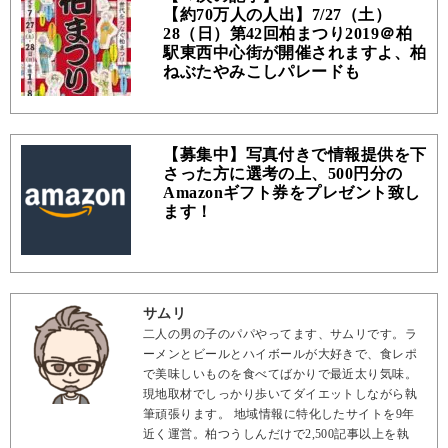
【約70万人の人出】7/27（土）
28（日）第42回柏まつり2019＠柏
駅東西中心街が開催されますよ、柏
ねぶたやみこしパレードも
【募集中】写真付きで情報提供を下
さった方に選考の上、500円分の
Amazonギフト券をプレゼント致し
ます！
サムリ
二人の男の子のパパやってます、サムリです。ラ
ーメンとビールとハイボールが大好きで、食レポ
で美味しいものを食べてばかりで最近太り気味。
現地取材でしっかり歩いてダイエットしながら執
筆頑張ります。 地域情報に特化したサイトを9年
近く運営。柏つうしんだけで2,500記事以上を執