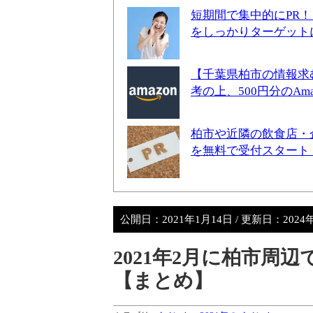
短期間で集中的にPR
をしっかりターゲット
【千葉県柏市の情報求
考の上、500円分のA
柏市や近隣の飲食店・
を無料で受付スタート
公開日：
2021年1月14日
/ 更新日：
2024
2021年2月に柏市周
【まとめ】