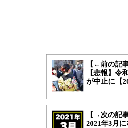
【←前の記
【悲報】令和
が中止に【20
【→次の記
2021年3