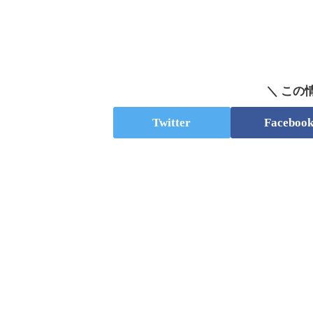
＼ この
Twitter
Faceboo