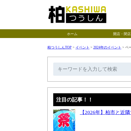
ホーム
開店・閉店
柏つうしんTOP
>
イベント
>
2024年のイベント
>
ペー
注目の記事！！
【2026年】柏市と