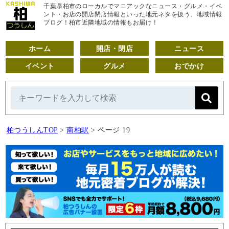
千葉県柏市のローカルでマニアックなニュース・グルメ・イベ
ント・お店の開店閉店情報といった地元ネタを扱う、地域情報
ブログ！柏市近隣地域の情報もお届け！
ホーム
開店・閉店
ニュース
イベント
グルメ
おでかけ
柏つうしんTOP
>
南柏駅
>
ページ 19