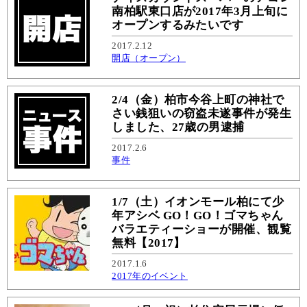
南柏駅東口店が2017年3月上旬に
オープンするみたいです
2017.2.12
開店（オープン）
2/4（金）柏市今谷上町の神社で
さい銭狙いの窃盗未遂事件が発生
しました、27歳の男逮捕
2017.2.6
事件
1/7（土）イオンモール柏にて少
年アシベ GO！GO！ゴマちゃん
バラエティーショーが開催、観覧
無料【2017】
2017.1.6
2017年のイベント