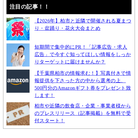
注目の記事！！
【2026年】柏市と近隣で開催される夏まつ
り・盆踊り・花火大会まとめ
短期間で集中的にPR！「記事広告・求人
広告」で今すぐ知ってほしい情報をしっか
りターゲットに届けませんか？
【千葉県柏市の情報求む！】写真付きで情
報提供を下さった方の中から選考の上、
500円分のAmazonギフト券をプレゼント致
します！
柏市や近隣の飲食店・企業・事業者様から
のプレスリリース（記事掲載）を無料で受
付スタート！