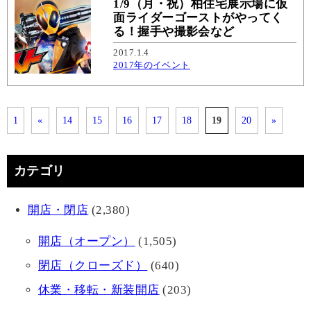
1/9（月・祝）柏住宅展示場に仮
面ライダーゴーストがやってく
る！握手や撮影会など
2017.1.4
2017年のイベント
1
«
14
15
16
17
18
19
20
»
カテゴリ
開店・閉店
(2,380)
開店（オープン）
(1,505)
閉店（クローズド）
(640)
休業・移転・新装開店
(203)