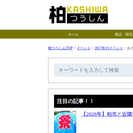
ホーム
開店・閉店
柏つうしんTOP
>
イベント
>
2017年のイベント
>
おと
注目の記事！！
【2026年】柏市と