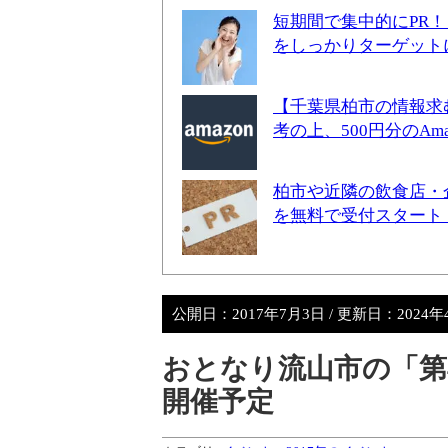
短期間で集中的にPR
をしっかりターゲット
【千葉県柏市の情報求
考の上、500円分のA
柏市や近隣の飲食店・
を無料で受付スタート
公開日：
2017年7月3日
/ 更新日：
2024年
おとなり流山市の「第4
開催予定