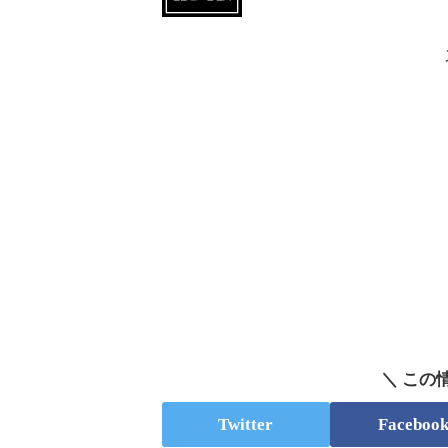
＼ この
Twitter
Faceboo