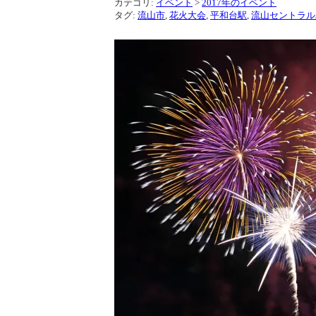
カテゴリ:
イベント
>
2017年のイベント
タグ:
流山市
,
花火大会
,
平和台駅
,
流山セントラル