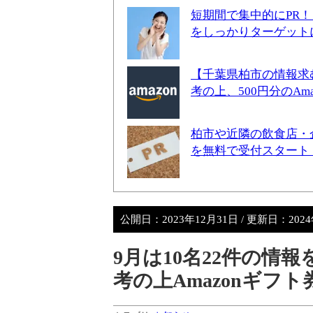
短期間で集中的にPR
をしっかりターゲット
【千葉県柏市の情報求
考の上、500円分のA
柏市や近隣の飲食店・
を無料で受付スタート
公開日：
2023年12月31日
/ 更新日：
202
9月は10名22件の情
考の上Amazonギフ