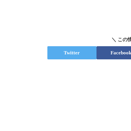
＼ この
Twitter
Faceboo