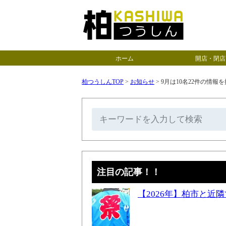
ホーム
開店・閉店
柏つうしんTOP
>
お知らせ
>
9月は10名22件の情報
注目の記事！！
【2026年】柏市と