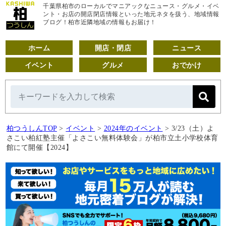
千葉県柏市のローカルでマニアックなニュース・グルメ・イベ
ント・お店の開店閉店情報といった地元ネタを扱う、地域情報
ブログ！柏市近隣地域の情報もお届け！
ホーム
開店・閉店
ニュース
イベント
グルメ
おでかけ
柏つうしんTOP
>
イベント
>
2024年のイベント
>
3/23（土）よ
さこい柏紅塾主催「よさこい無料体験会」が柏市立土小学校体育
館にて開催【2024】