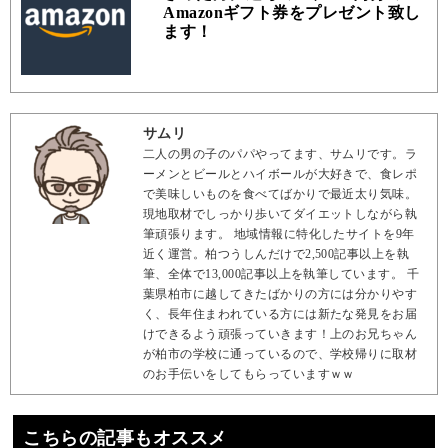
Amazonギフト券をプレゼント致し
ます！
サムリ
二人の男の子のパパやってます、サムリです。ラ
ーメンとビールとハイボールが大好きで、食レポ
で美味しいものを食べてばかりで最近太り気味。
現地取材でしっかり歩いてダイエットしながら執
筆頑張ります。 地域情報に特化したサイトを9年
近く運営。柏つうしんだけで2,500記事以上を執
筆、全体で13,000記事以上を執筆しています。 千
葉県柏市に越してきたばかりの方には分かりやす
く、長年住まわれている方には新たな発見をお届
けできるよう頑張っていきます！上のお兄ちゃん
が柏市の学校に通っているので、学校帰りに取材
のお手伝いをしてもらっていますｗｗ
こちらの記事もオススメ