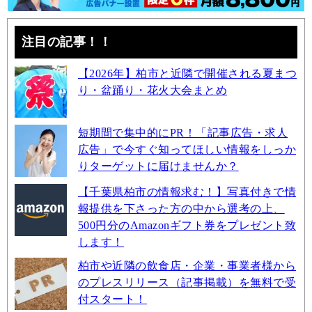
注目の記事！！
【2026年】柏市と近隣で開催される夏まつ
り・盆踊り・花火大会まとめ
短期間で集中的にPR！「記事広告・求人
広告」で今すぐ知ってほしい情報をしっか
りターゲットに届けませんか？
【千葉県柏市の情報求む！】写真付きで情
報提供を下さった方の中から選考の上、
500円分のAmazonギフト券をプレゼント致
します！
柏市や近隣の飲食店・企業・事業者様から
のプレスリリース（記事掲載）を無料で受
付スタート！