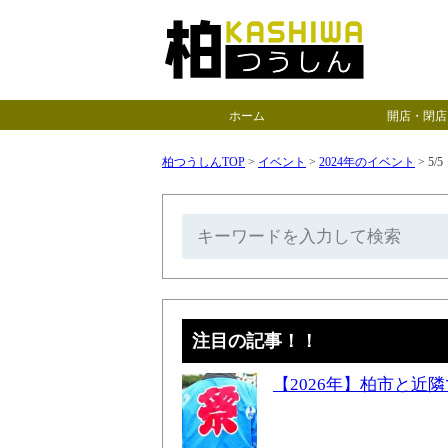
ホーム
開店・閉店
柏つうしんTOP
>
イベント
>
2024年のイベント
>
5/
注目の記事！！
【2026年】柏市と