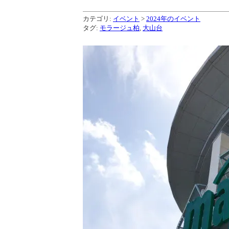
カテゴリ:
イベント
>
2024年のイベント
タグ:
モラージュ柏
,
大山台