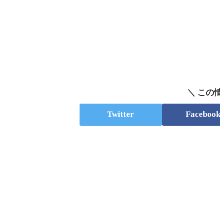
＼ この
Twitter
Faceboo