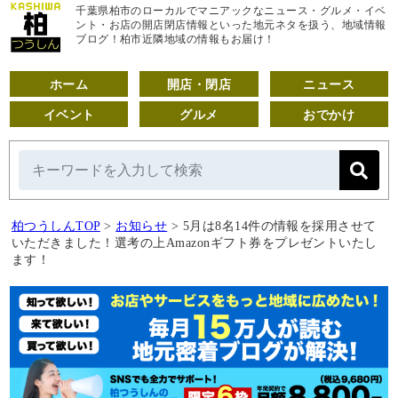
千葉県柏市のローカルでマニアックなニュース・グルメ・イベ
ント・お店の開店閉店情報といった地元ネタを扱う、地域情報
ブログ！柏市近隣地域の情報もお届け！
ホーム
開店・閉店
ニュース
イベント
グルメ
おでかけ
柏つうしんTOP
>
お知らせ
>
5月は8名14件の情報を採用させて
いただきました！選考の上Amazonギフト券をプレゼントいたし
ます！