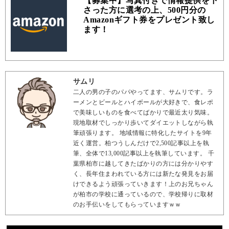
【募集中】写真付きで情報提供を下
さった方に選考の上、500円分の
Amazonギフト券をプレゼント致し
ます！
サムリ
二人の男の子のパパやってます、サムリです。ラ
ーメンとビールとハイボールが大好きで、食レポ
で美味しいものを食べてばかりで最近太り気味。
現地取材でしっかり歩いてダイエットしながら執
筆頑張ります。 地域情報に特化したサイトを9年
近く運営。柏つうしんだけで2,500記事以上を執
筆、全体で13,000記事以上を執筆しています。 千
葉県柏市に越してきたばかりの方には分かりやす
く、長年住まわれている方には新たな発見をお届
けできるよう頑張っていきます！上のお兄ちゃん
が柏市の学校に通っているので、学校帰りに取材
のお手伝いをしてもらっていますｗｗ