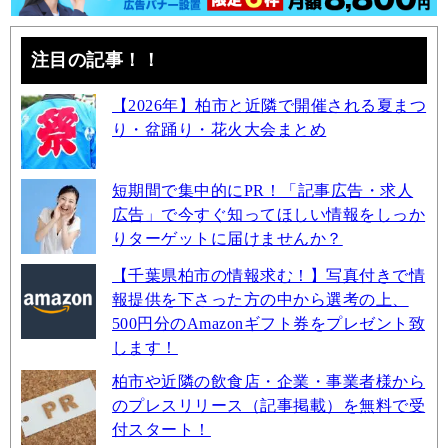
注目の記事！！
【2026年】柏市と近隣で開催される夏まつ
り・盆踊り・花火大会まとめ
短期間で集中的にPR！「記事広告・求人
広告」で今すぐ知ってほしい情報をしっか
りターゲットに届けませんか？
【千葉県柏市の情報求む！】写真付きで情
報提供を下さった方の中から選考の上、
500円分のAmazonギフト券をプレゼント致
します！
柏市や近隣の飲食店・企業・事業者様から
のプレスリリース（記事掲載）を無料で受
付スタート！