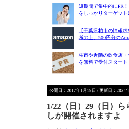
短期間で集中的にPR
をしっかりターゲット
【千葉県柏市の情報求
考の上、500円分のA
柏市や近隣の飲食店・
を無料で受付スタート
公開日：
2017年1月19日
/ 更新日：
2024
1/22（日）29（日
しが開催されますよ