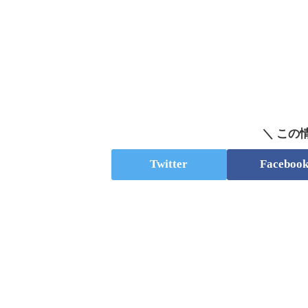
＼ この
Twitter
Faceboo