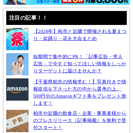
注目の記事！！
【2026年】柏市と近隣で開催される夏まつ
り・盆踊り・花火大会まとめ
短期間で集中的にPR！「記事広告・求人
広告」で今すぐ知ってほしい情報をしっか
りターゲットに届けませんか？
【千葉県柏市の情報求む！】写真付きで情
報提供を下さった方の中から選考の上、
500円分のAmazonギフト券をプレゼント致
します！
柏市や近隣の飲食店・企業・事業者様から
のプレスリリース（記事掲載）を無料で受
付スタート！