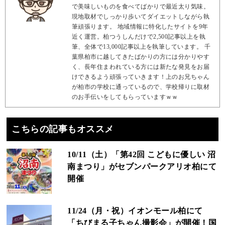
で美味しいものを食べてばかりで最近太り気味。
現地取材でしっかり歩いてダイエットしながら執
筆頑張ります。 地域情報に特化したサイトを9年
近く運営。柏つうしんだけで2,500記事以上を執
筆、全体で13,000記事以上を執筆しています。 千
葉県柏市に越してきたばかりの方には分かりやす
く、長年住まわれている方には新たな発見をお届
けできるよう頑張っていきます！上のお兄ちゃん
が柏市の学校に通っているので、学校帰りに取材
のお手伝いをしてもらっていますｗｗ
こちらの記事もオススメ
10/11（土）「第42回 こどもに優しい 沼
南まつり」がセブンパークアリオ柏にて
開催
11/24（月・祝）イオンモール柏にて
「ちびまる子ちゃん撮影会」が開催！国