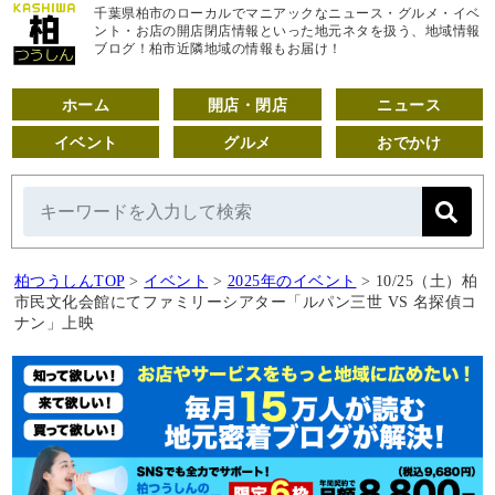
千葉県柏市のローカルでマニアックなニュース・グルメ・イベ
ント・お店の開店閉店情報といった地元ネタを扱う、地域情報
ブログ！柏市近隣地域の情報もお届け！
ホーム
開店・閉店
ニュース
イベント
グルメ
おでかけ
柏つうしんTOP
>
イベント
>
2025年のイベント
>
10/25（土）柏
市民文化会館にてファミリーシアター「ルパン三世 VS 名探偵コ
ナン」上映