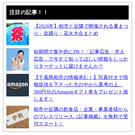
注目の記事！！
【2026年】柏市と近隣で開催される夏まつ
り・盆踊り・花火大会まとめ
短期間で集中的にPR！「記事広告・求人
広告」で今すぐ知ってほしい情報をしっか
りターゲットに届けませんか？
【千葉県柏市の情報求む！】写真付きで情
報提供を下さった方の中から選考の上、
500円分のAmazonギフト券をプレゼント致
します！
柏市や近隣の飲食店・企業・事業者様から
のプレスリリース（記事掲載）を無料で受
付スタート！