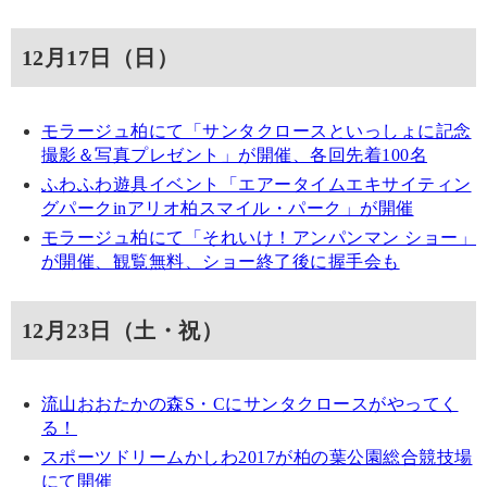
12月17日（日）
モラージュ柏にて「サンタクロースといっしょに記念
撮影＆写真プレゼント」が開催、各回先着100名
ふわふわ遊具イベント「エアータイムエキサイティン
グパークinアリオ柏スマイル・パーク」が開催
モラージュ柏にて「それいけ！アンパンマン ショー」
が開催、観覧無料、ショー終了後に握手会も
12月23日（土・祝）
流山おおたかの森S・Cにサンタクロースがやってく
る！
スポーツドリームかしわ2017が柏の葉公園総合競技場
にて開催