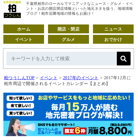
千葉県柏市のローカルでマニアックなニュース・グルメ・イベ
ント・お店の開店閉店情報といった地元ネタを扱う、地域情報
ブログ！柏市近隣地域の情報もお届け！
ホーム
開店・閉店
ニュース
イベント
グルメ
おでかけ
柏つうしんTOP
>
イベント
>
2017年のイベント
>
2017年12月に
柏市周辺で開催されるイベントカレンダー【まとめ】