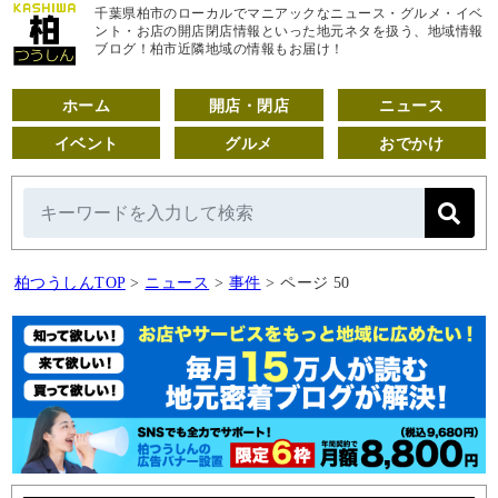
千葉県柏市のローカルでマニアックなニュース・グルメ・イベ
ント・お店の開店閉店情報といった地元ネタを扱う、地域情報
ブログ！柏市近隣地域の情報もお届け！
ホーム
開店・閉店
ニュース
イベント
グルメ
おでかけ
柏つうしんTOP
>
ニュース
>
事件
>
ページ 50