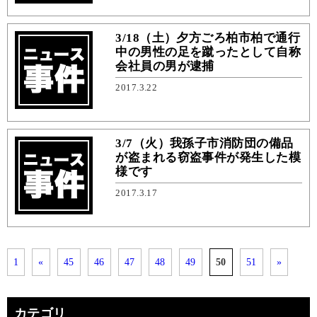
3/18（土）夕方ごろ柏市柏で通行
中の男性の足を蹴ったとして自称
会社員の男が逮捕
2017.3.22
3/7（火）我孫子市消防団の備品
が盗まれる窃盗事件が発生した模
様です
2017.3.17
1
«
45
46
47
48
49
50
51
»
カテゴリ