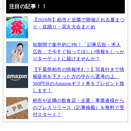
注目の記事！！
【2026年】柏市と近隣で開催される夏まつ
り・盆踊り・花火大会まとめ
短期間で集中的にPR！「記事広告・求人
広告」で今すぐ知ってほしい情報をしっか
りターゲットに届けませんか？
【千葉県柏市の情報求む！】写真付きで情
報提供を下さった方の中から選考の上、
500円分のAmazonギフト券をプレゼント致
します！
柏市や近隣の飲食店・企業・事業者様から
のプレスリリース（記事掲載）を無料で受
付スタート！