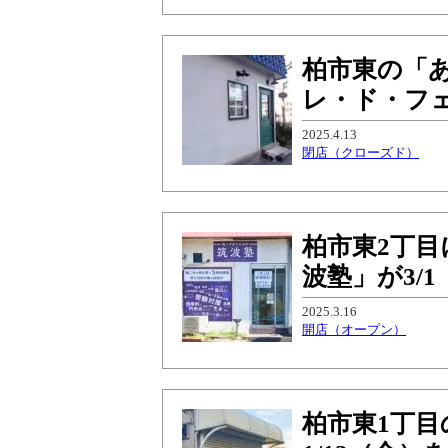
柏市東の「ありす
レ・ド・フェ
2025.4.13
閉店（クローズド）
柏市東2丁
波塾」が3/
2025.3.16
開店（オープン）
柏市東1丁目