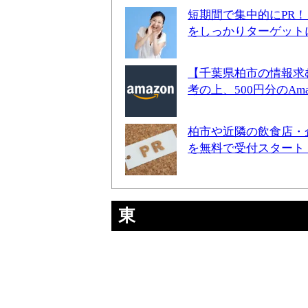
短期間で集中的にPR
をしっかりターゲット
【千葉県柏市の情報求
考の上、500円分のA
柏市や近隣の飲食店・
を無料で受付スタート
東