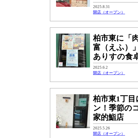
2025.8.31
開店（オープン）
柏市東に「肉
富（えふ）」
ありすの食
2025.6.2
開店（オープン）
柏市東1丁目
ン！季節の
家的鮨店
2025.5.26
開店（オープン）