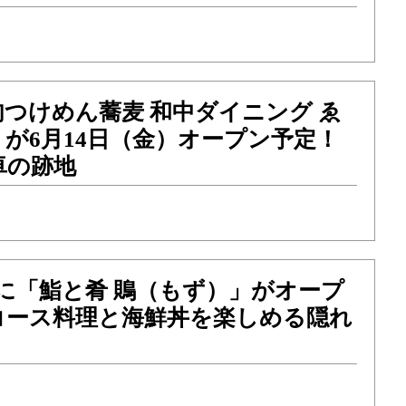
つけめん蕎麦 和中ダイニング ゑ
が6月14日（金）オープン予定！
卓の跡地
に「鮨と肴 鵙（もず）」がオープ
コース料理と海鮮丼を楽しめる隠れ