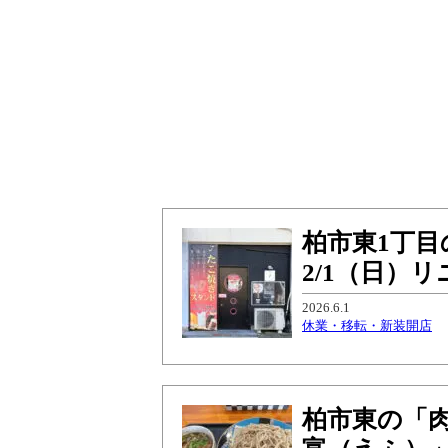
柏市東1丁目
2/1（日）
2026.6.1
休業・移転・新装開店
柏市東の「肉