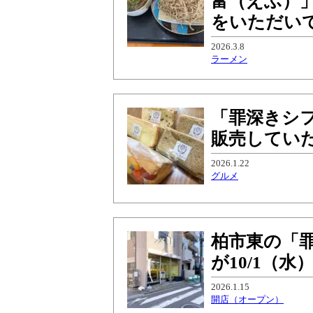
富（えふ）
をいただい
2026.3.8
ラーメン
「罪深きシ
販売してい
2026.1.22
グルメ
柏市東の「
が10/1（
2026.1.15
開店（オープン）