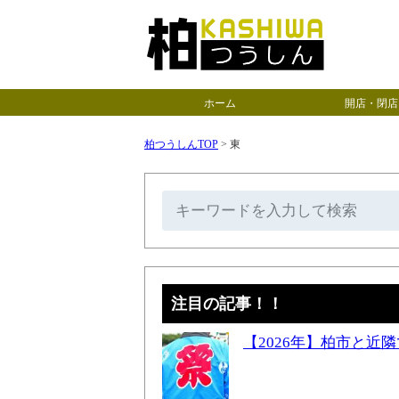
ホーム
開店・閉店
柏つうしんTOP
>
東
注目の記事！！
【2026年】柏市と