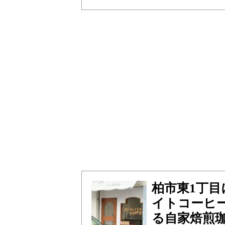
柏市東1丁目に
イトコーヒ
る自家焙煎