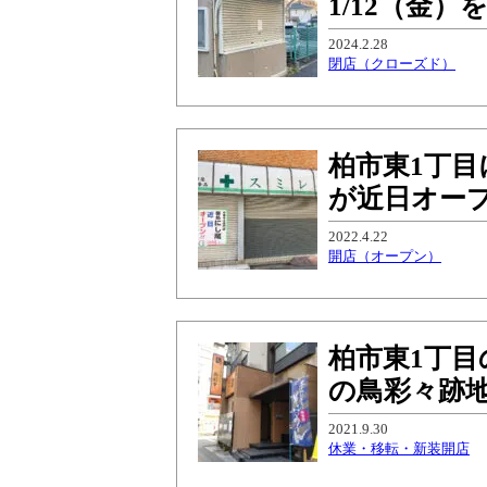
1/12（金
2024.2.28
閉店（クローズド）
柏市東1丁
が近日オー
2022.4.22
開店（オープン）
柏市東1丁目
の鳥彩々跡地
2021.9.30
休業・移転・新装開店