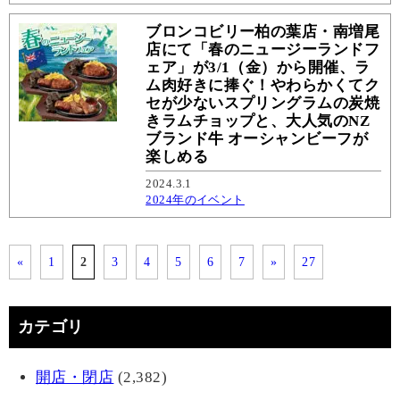
ブロンコビリー柏の葉店・南増尾
店にて「春のニュージーランドフ
ェア」が3/1（金）から開催、ラ
ム肉好きに捧ぐ！やわらかくてク
セが少ないスプリングラムの炭焼
きラムチョップと、大人気のNZ
ブランド牛 オーシャンビーフが
楽しめる
2024.3.1
2024年のイベント
«
1
2
3
4
5
6
7
»
27
カテゴリ
開店・閉店
(2,382)