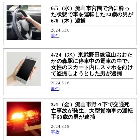
6/5（水）流山市宮園で酒に酔っ
た状態で車を運転した74歳の男が
6/6（木）逮捕
2024.6.16
事件
4/24（水）東武野田線流山おおた
かの森駅に停車中の電車の中で、
女性のスカート内にスマホを向け
て盗撮しようとした男が逮捕
2024.5.16
事件
3/1（金）流山市野々下で交通死
亡事故が発生、大型貨物車の運転
手68歳の男が逮捕
2024.3.18
事故