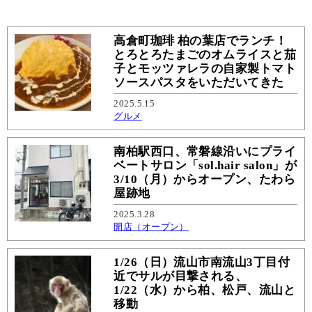
高倉町珈琲 柏の葉店でランチ！
とろとろたまごのオムライスと茄
子とモッツァレラの自家製トマト
ソースパスタをいただいてきた
2025.5.15
グルメ
南柏駅西口、常磐線沿いにプライ
ベートサロン「sol.hair salon」が
3/10（月）からオープン、たわら
屋跡地
2025.3.28
開店（オープン）
1/26（日）流山市南流山3丁目付
近でサルが目撃される、
1/22（水）から柏、松戸、流山と
移動