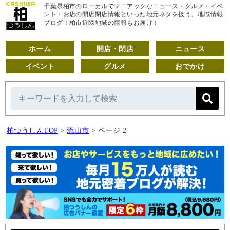
千葉県柏市のローカルでマニアックなニュース・グルメ・イベ
ント・お店の開店閉店情報といった地元ネタを扱う、地域情報
ブログ！柏市近隣地域の情報もお届け！
ホーム
開店・閉店
ニュース
イベント
グルメ
おでかけ
柏つうしんTOP
>
流山市
>
ページ 2