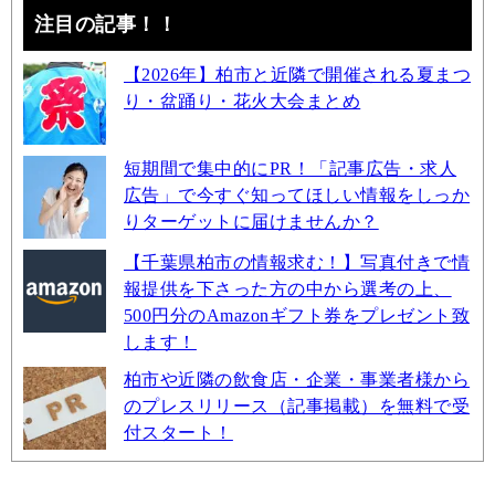
注目の記事！！
【2026年】柏市と近隣で開催される夏まつ
り・盆踊り・花火大会まとめ
短期間で集中的にPR！「記事広告・求人
広告」で今すぐ知ってほしい情報をしっか
りターゲットに届けませんか？
【千葉県柏市の情報求む！】写真付きで情
報提供を下さった方の中から選考の上、
500円分のAmazonギフト券をプレゼント致
します！
柏市や近隣の飲食店・企業・事業者様から
のプレスリリース（記事掲載）を無料で受
付スタート！