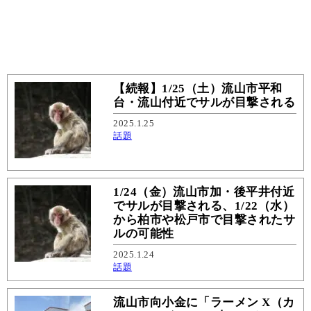
【続報】1/25（土）流山市平和
台・流山付近でサルが目撃される
2025.1.25
話題
1/24（金）流山市加・後平井付近
でサルが目撃される、1/22（水）
から柏市や松戸市で目撃されたサ
ルの可能性
2025.1.24
話題
流山市向小金に「ラーメン X（カ