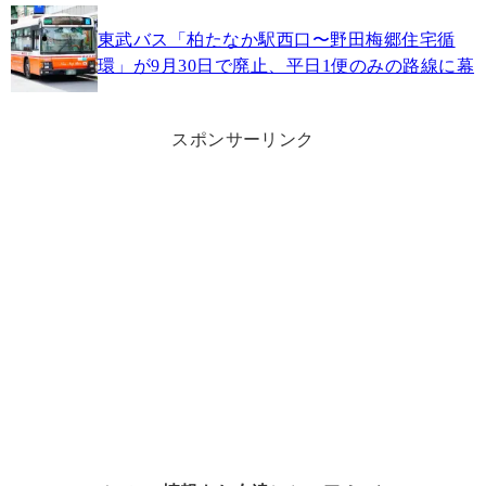
東武バス「柏たなか駅西口〜野田梅郷住宅循
環」が9月30日で廃止、平日1便のみの路線に幕
スポンサーリンク