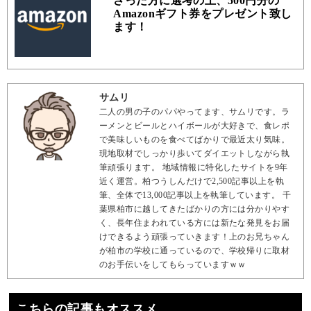
さった方に選考の上、500円分の
Amazonギフト券をプレゼント致し
ます！
サムリ
二人の男の子のパパやってます、サムリです。ラ
ーメンとビールとハイボールが大好きで、食レポ
で美味しいものを食べてばかりで最近太り気味。
現地取材でしっかり歩いてダイエットしながら執
筆頑張ります。 地域情報に特化したサイトを9年
近く運営。柏つうしんだけで2,500記事以上を執
筆、全体で13,000記事以上を執筆しています。 千
葉県柏市に越してきたばかりの方には分かりやす
く、長年住まわれている方には新たな発見をお届
けできるよう頑張っていきます！上のお兄ちゃん
が柏市の学校に通っているので、学校帰りに取材
のお手伝いをしてもらっていますｗｗ
こちらの記事もオススメ