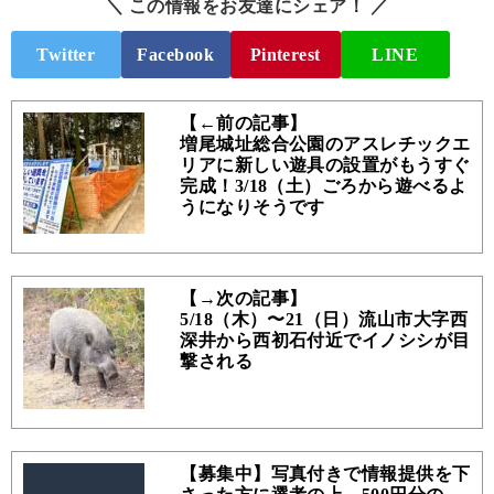
＼ この情報をお友達にシェア！ ／
Twitter
Facebook
Pinterest
LINE
【←前の記事】
増尾城址総合公園のアスレチックエ
リアに新しい遊具の設置がもうすぐ
完成！3/18（土）ごろから遊べるよ
うになりそうです
【→次の記事】
5/18（木）〜21（日）流山市大字西
深井から西初石付近でイノシシが目
撃される
【募集中】写真付きで情報提供を下