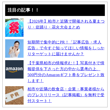
注目の記事！！
【2026年】柏市と近隣で開催される夏まつ
り・盆踊り・花火大会まとめ
短期間で集中的にPR！「記事広告・求人
広告」で今すぐ知ってほしい情報をしっか
りターゲットに届けませんか？
【千葉県柏市の情報求む！】写真付きで情
報提供を下さった方の中から選考の上、
500円分のAmazonギフト券をプレゼント致
します！
柏市や近隣の飲食店・企業・事業者様から
のプレスリリース（記事掲載）を無料で受
付スタート！