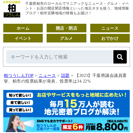
千葉県柏市のローカルでマニアックなニュース・グルメ・イベ
ント・お店の開店閉店情報といった地元ネタを扱う、地域情報
ブログ！柏市近隣地域の情報もお届け！
ホーム
開店・閉店
ニュース
イベント
グルメ
おでかけ
柏つうしんTOP
>
ニュース
>
話題
>
【2023】千葉県議会議員選
挙、柏市の投票結果が発表、投票率は34.22%