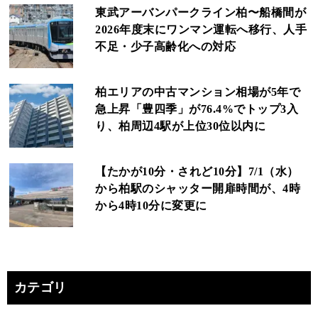
東武アーバンパークライン柏〜船橋間が
2026年度末にワンマン運転へ移行、人手
不足・少子高齢化への対応
柏エリアの中古マンション相場が5年で
急上昇「豊四季」が76.4%でトップ3入
り、柏周辺4駅が上位30位以内に
【たかが10分・されど10分】7/1（水）
から柏駅のシャッター開扉時間が、4時
から4時10分に変更に
カテゴリ