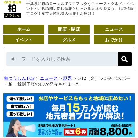
千葉県柏市のローカルでマニアックなニュース・グルメ・イベ
ント・お店の開店閉店情報といった地元ネタを扱う、地域情報
ブログ！柏市近隣地域の情報もお届け！
ホーム
開店・閉店
ニュース
イベント
グルメ
おでかけ
柏つうしんTOP
>
ニュース
>
話題
>
1/12（金）ランチパスポー
ト柏・我孫子版vol.9が発売されました