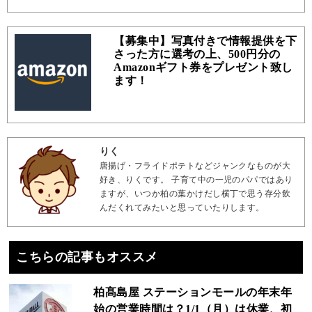
【募集中】写真付きで情報提供を下
さった方に選考の上、500円分の
Amazonギフト券をプレゼント致し
ます！
りく
唐揚げ・フライドポテトなどジャンクなものが大
好き、りくです。 子育て中の一児のパパではあり
ますが、いつか柏の葉かけだし横丁で思う存分飲
んだくれてみたいと思っていたりします。
こちらの記事もオススメ
柏髙島屋 ステーションモールの年末年
始の営業時間は？1/1（月）は休業、初