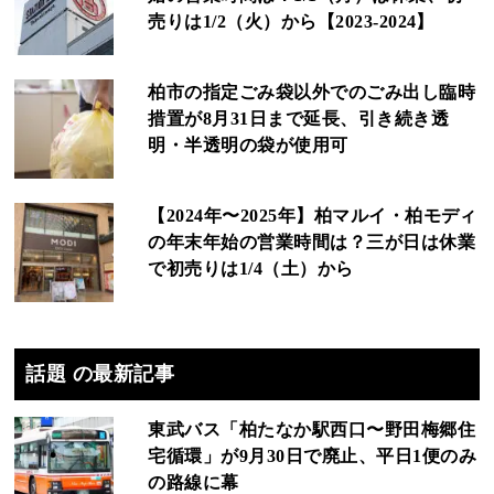
売りは1/2（火）から【2023-2024】
柏市の指定ごみ袋以外でのごみ出し臨時
措置が8月31日まで延長、引き続き透
明・半透明の袋が使用可
【2024年〜2025年】柏マルイ・柏モディ
の年末年始の営業時間は？三が日は休業
で初売りは1/4（土）から
話題 の最新記事
東武バス「柏たなか駅西口〜野田梅郷住
宅循環」が9月30日で廃止、平日1便のみ
の路線に幕