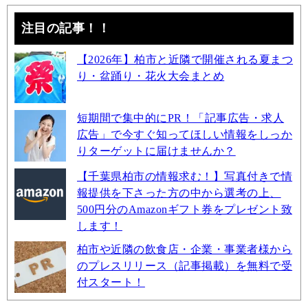
注目の記事！！
【2026年】柏市と近隣で開催される夏まつ
り・盆踊り・花火大会まとめ
短期間で集中的にPR！「記事広告・求人
広告」で今すぐ知ってほしい情報をしっか
りターゲットに届けませんか？
【千葉県柏市の情報求む！】写真付きで情
報提供を下さった方の中から選考の上、
500円分のAmazonギフト券をプレゼント致
します！
柏市や近隣の飲食店・企業・事業者様から
のプレスリリース（記事掲載）を無料で受
付スタート！